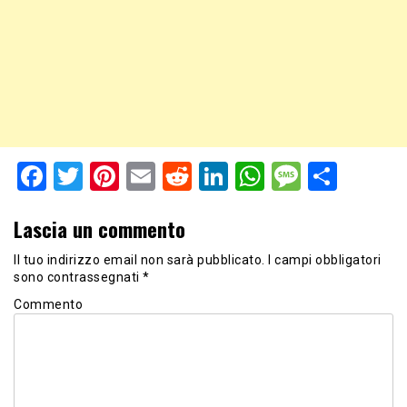
Facebook
Twitter
Pinterest
Email
Reddit
LinkedIn
WhatsApp
Messag
Shar
Lascia un commento
Il tuo indirizzo email non sarà pubblicato.
I campi obbligatori
sono contrassegnati
*
Commento