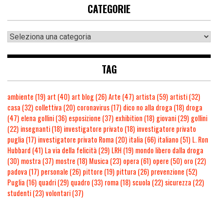
CATEGORIE
TAG
ambiente
(19)
art
(40)
art blog
(26)
Arte
(47)
artista
(59)
artisti
(32)
casa
(32)
collettiva
(20)
coronavirus
(17)
dico no alla droga
(18)
droga
(47)
elena gollini
(36)
esposizione
(37)
exhibition
(18)
giovani
(29)
gollini
(22)
insegnanti
(18)
investigatore privato
(18)
investigatore privato
puglia
(17)
investigatore privato Roma
(20)
italia
(66)
italiano
(51)
L. Ron
Hubbard
(41)
La via della felicità
(29)
LRH
(19)
mondo libero dalla droga
(30)
mostra
(37)
mostre
(18)
Musica
(23)
opera
(61)
opere
(50)
oro
(22)
padova
(17)
personale
(26)
pittore
(19)
pittura
(26)
prevenzione
(52)
Puglia
(16)
quadri
(29)
quadro
(33)
roma
(18)
scuola
(22)
sicurezza
(22)
studenti
(23)
volontari
(37)