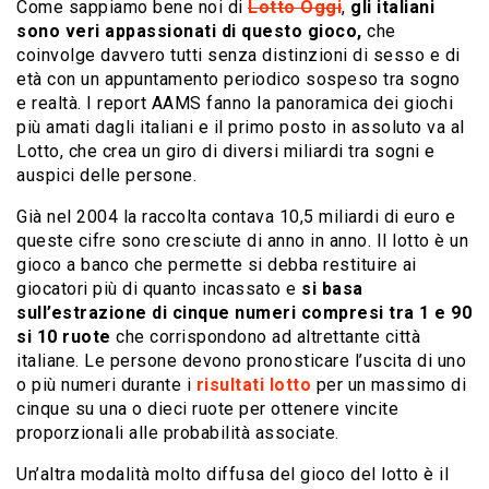
Come sappiamo bene noi di
Lotto Oggi
,
gli italiani
sono veri appassionati di questo gioco,
che
coinvolge davvero tutti senza distinzioni di sesso e di
età con un appuntamento periodico sospeso tra sogno
e realtà. I report AAMS fanno la panoramica dei giochi
più amati dagli italiani e il primo posto in assoluto va al
Lotto, che crea un giro di diversi miliardi tra sogni e
auspici delle persone.
Già nel 2004 la raccolta contava 10,5 miliardi di euro e
queste cifre sono cresciute di anno in anno. Il lotto è un
gioco a banco che permette si debba restituire ai
giocatori più di quanto incassato e
si basa
sull’estrazione di cinque numeri compresi tra 1 e 90
si 10 ruote
che corrispondono ad altrettante città
italiane. Le persone devono pronosticare l’uscita di uno
o più numeri durante i
risultati lotto
per un massimo di
cinque su una o dieci ruote per ottenere vincite
proporzionali alle probabilità associate.
Un’altra modalità molto diffusa del gioco del lotto è il