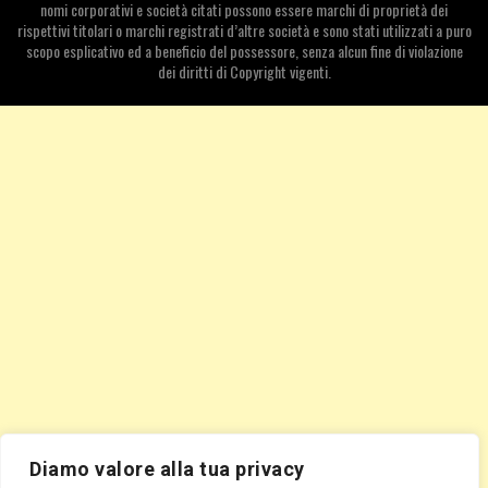
nomi corporativi e società citati possono essere marchi di proprietà dei
rispettivi titolari o marchi registrati d’altre società e sono stati utilizzati a puro
scopo esplicativo ed a beneficio del possessore, senza alcun fine di violazione
dei diritti di Copyright vigenti.
Diamo valore alla tua privacy