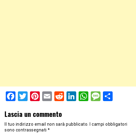
Facebook
Twitter
Pinterest
Email
Reddit
LinkedIn
WhatsApp
Messag
Shar
Lascia un commento
Il tuo indirizzo email non sarà pubblicato.
I campi obbligatori
sono contrassegnati
*