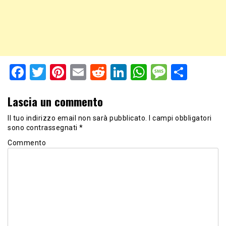
Facebook
Twitter
Pinterest
Email
Reddit
LinkedIn
WhatsApp
Messag
Shar
Lascia un commento
Il tuo indirizzo email non sarà pubblicato.
I campi obbligatori
sono contrassegnati
*
Commento