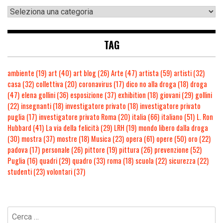
TAG
ambiente
(19)
art
(40)
art blog
(26)
Arte
(47)
artista
(59)
artisti
(32)
casa
(32)
collettiva
(20)
coronavirus
(17)
dico no alla droga
(18)
droga
(47)
elena gollini
(36)
esposizione
(37)
exhibition
(18)
giovani
(29)
gollini
(22)
insegnanti
(18)
investigatore privato
(18)
investigatore privato
puglia
(17)
investigatore privato Roma
(20)
italia
(66)
italiano
(51)
L. Ron
Hubbard
(41)
La via della felicità
(29)
LRH
(19)
mondo libero dalla droga
(30)
mostra
(37)
mostre
(18)
Musica
(23)
opera
(61)
opere
(50)
oro
(22)
padova
(17)
personale
(26)
pittore
(19)
pittura
(26)
prevenzione
(52)
Puglia
(16)
quadri
(29)
quadro
(33)
roma
(18)
scuola
(22)
sicurezza
(22)
studenti
(23)
volontari
(37)