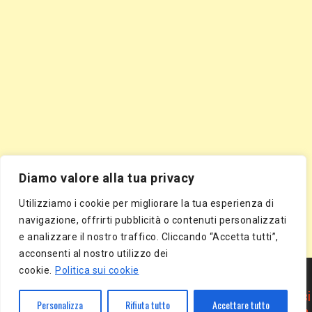
Diamo valore alla tua privacy
Utilizziamo i cookie per migliorare la tua esperienza di
navigazione, offrirti pubblicità o contenuti personalizzati
e analizzare il nostro traffico. Cliccando “Accetta tutti”,
acconsenti al nostro utilizzo dei
Segnala Sito Gratis
|
Segnala Azienda Gratis
|
Inserisci Azienda Gratis
|
cookie.
Politica sui cookie
Directory Gratis
|
Segnala Sito Gratis
|
Segnala Azienda Gratis
|
Inserisci Azienda Gratis
|
Directory Gratis
|
Article Marketing
|
Inserisci
Personalizza
Rifiuta tutto
Accettare tutto
Articolo Gratis
|
Pubblica Articolo Gratis
|
Inserisci Comunicato Stampa