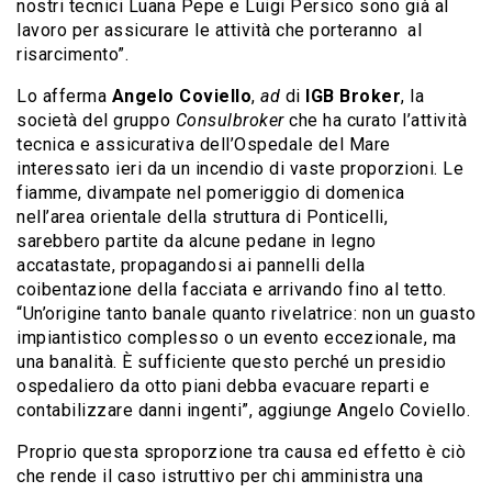
nostri tecnici Luana Pepe e Luigi Persico sono già al
lavoro per assicurare le attività che porteranno al
risarcimento”.
Lo afferma
Angelo Coviello
,
ad
di
IGB Broker
, la
società del gruppo
Consulbroker
che ha curato l’attività
tecnica e assicurativa dell’Ospedale del Mare
interessato ieri da un incendio di vaste proporzioni. Le
fiamme, divampate nel pomeriggio di domenica
nell’area orientale della struttura di Ponticelli,
sarebbero partite da alcune pedane in legno
accatastate, propagandosi ai pannelli della
coibentazione della facciata e arrivando fino al tetto.
“Un’origine tanto banale quanto rivelatrice: non un guasto
impiantistico complesso o un evento eccezionale, ma
una banalità. È sufficiente questo perché un presidio
ospedaliero da otto piani debba evacuare reparti e
contabilizzare danni ingenti”, aggiunge Angelo Coviello.
Proprio questa sproporzione tra causa ed effetto è ciò
che rende il caso istruttivo per chi amministra una