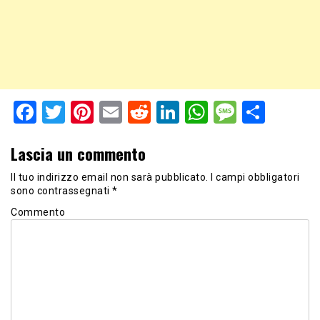
Facebook
Twitter
Pinterest
Email
Reddit
LinkedIn
WhatsApp
Messag
Shar
Lascia un commento
Il tuo indirizzo email non sarà pubblicato.
I campi obbligatori
sono contrassegnati
*
Commento