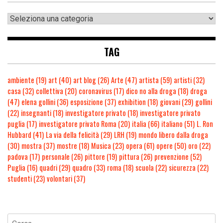
TAG
ambiente
(19)
art
(40)
art blog
(26)
Arte
(47)
artista
(59)
artisti
(32)
casa
(32)
collettiva
(20)
coronavirus
(17)
dico no alla droga
(18)
droga
(47)
elena gollini
(36)
esposizione
(37)
exhibition
(18)
giovani
(29)
gollini
(22)
insegnanti
(18)
investigatore privato
(18)
investigatore privato
puglia
(17)
investigatore privato Roma
(20)
italia
(66)
italiano
(51)
L. Ron
Hubbard
(41)
La via della felicità
(29)
LRH
(19)
mondo libero dalla droga
(30)
mostra
(37)
mostre
(18)
Musica
(23)
opera
(61)
opere
(50)
oro
(22)
padova
(17)
personale
(26)
pittore
(19)
pittura
(26)
prevenzione
(52)
Puglia
(16)
quadri
(29)
quadro
(33)
roma
(18)
scuola
(22)
sicurezza
(22)
studenti
(23)
volontari
(37)