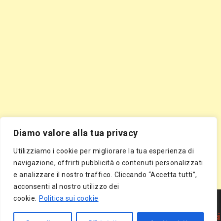
Diamo valore alla tua privacy
Utilizziamo i cookie per migliorare la tua esperienza di
navigazione, offrirti pubblicità o contenuti personalizzati
e analizzare il nostro traffico. Cliccando “Accetta tutti”,
acconsenti al nostro utilizzo dei
Segnala Sito Gratis
|
Segnala Azienda Gratis
|
Inserisci Azienda Gratis
|
cookie.
Politica sui cookie
Directory Gratis
|
Segnala Sito Gratis
|
Segnala Azienda Gratis
|
Inserisci Azienda Gratis
|
Directory Gratis
|
Article Marketing
|
Inserisci