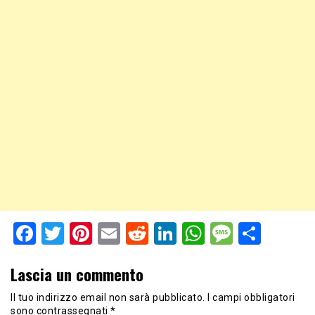
Facebook
Twitter
Pinterest
Email
Reddit
LinkedIn
WhatsApp
Messag
Shar
Lascia un commento
Il tuo indirizzo email non sarà pubblicato.
I campi obbligatori
sono contrassegnati
*