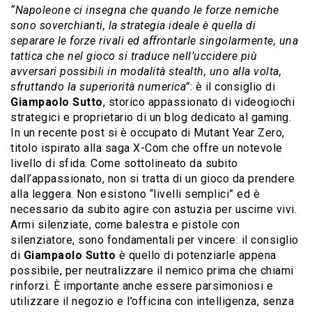
“Napoleone ci insegna che quando le forze nemiche
sono soverchianti, la strategia ideale è quella di
separare le forze rivali ed affrontarle singolarmente, una
tattica che nel gioco si traduce nell’uccidere più
avversari possibili in modalità stealth, uno alla volta,
sfruttando la superiorità numerica”
: è il consiglio di
Giampaolo Sutto
, storico appassionato di videogiochi
strategici e proprietario di un blog dedicato al gaming.
In un recente post si è occupato di Mutant Year Zero,
titolo ispirato alla saga X-Com che offre un notevole
livello di sfida. Come sottolineato da subito
dall’appassionato, non si tratta di un gioco da prendere
alla leggera. Non esistono “livelli semplici” ed è
necessario da subito agire con astuzia per uscirne vivi.
Armi silenziate, come balestra e pistole con
silenziatore, sono fondamentali per vincere: il consiglio
di
Giampaolo Sutto
è quello di potenziarle appena
possibile, per neutralizzare il nemico prima che chiami
rinforzi. È importante anche essere parsimoniosi e
utilizzare il negozio e l’officina con intelligenza, senza