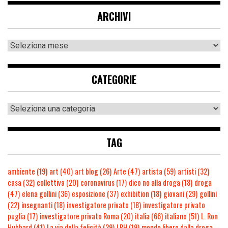
ARCHIVI
CATEGORIE
TAG
ambiente
(19)
art
(40)
art blog
(26)
Arte
(47)
artista
(59)
artisti
(32)
casa
(32)
collettiva
(20)
coronavirus
(17)
dico no alla droga
(18)
droga
(47)
elena gollini
(36)
esposizione
(37)
exhibition
(18)
giovani
(29)
gollini
(22)
insegnanti
(18)
investigatore privato
(18)
investigatore privato
puglia
(17)
investigatore privato Roma
(20)
italia
(66)
italiano
(51)
L. Ron
Hubbard
(41)
La via della felicità
(29)
LRH
(19)
mondo libero dalla droga