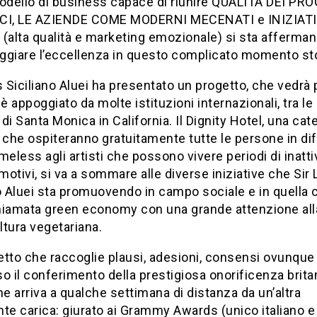
modello di business capace di riunire QUALITÀ DEI PR
CI, LE AZIENDE COME MODERNI MECENATI e INIZIAT
(alta qualità e marketing emozionale) si sta afferma
ggiare l’eccellenza in questo complicato momento sto
s Siciliano Aluei ha presentato un progetto, che vedrà 
 è appoggiato da molte istituzioni internazionali, tra le q
di Santa Monica in California. Il Dignity Hotel, una cat
 che ospiteranno gratuitamente tutte le persone in diff
meless agli artisti che possono vivere periodi di inatti
 motivi, si va a sommare alle diverse iniziative che Sir 
o Aluei sta promuovendo in campo sociale e in quella 
hiamata green economy con una grande attenzione all
ultura vegetariana.
tto che raccoglie plausi, adesioni, consensi ovunque
lso il conferimento della prestigiosa onorificenza brita
he arriva a qualche settimana di distanza da un’altra
te carica: giurato ai Grammy Awards (unico italiano e