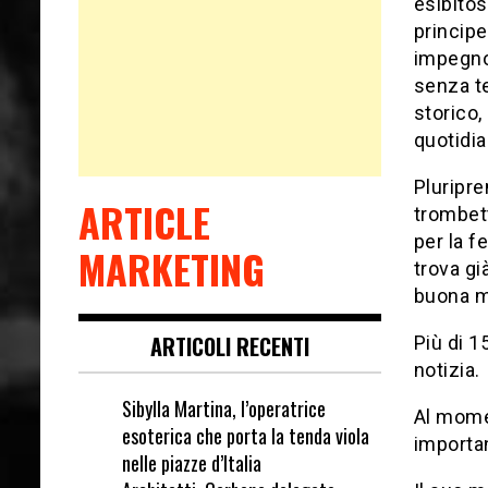
esibitos
principe
impegno 
senza t
storico,
quotidi
Pluripre
ARTICLE
trombet
per la f
MARKETING
trova gi
buona mu
ARTICOLI RECENTI
Più di 1
notizia.
Sibylla Martina, l’operatrice
Al momen
esoterica che porta la tenda viola
importa
nelle piazze d’Italia