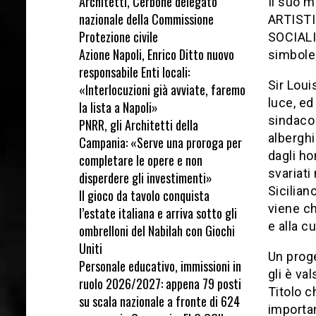
Architetti, Cerbone delegato
Il suo 
nazionale della Commissione
ARTISTI
Protezione civile
SOCIALI 
Azione Napoli, Enrico Ditto nuovo
simbole
responsabile Enti locali:
Sir Loui
«Interlocuzioni già avviate, faremo
luce, ed
la lista a Napoli»
sindaco 
PNRR, gli Architetti della
alberghi
Campania: «Serve una proroga per
dagli ho
completare le opere e non
svariati
disperdere gli investimenti»
Sicilian
Il gioco da tavolo conquista
viene c
l’estate italiana e arriva sotto gli
e alla c
ombrelloni del Nabilah con Giochi
Uniti
Un proge
Personale educativo, immissioni in
gli è va
ruolo 2026/2027: appena 79 posti
Titolo c
su scala nazionale a fronte di 624
importan