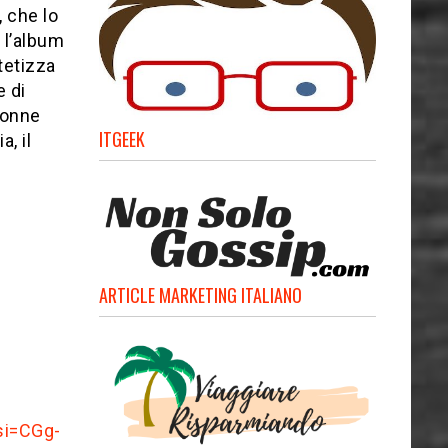
, che lo
, l’album
tetizza
e di
donne
ITGEEK
, il
ARTICLE MARKETING ITALIANO
si=CGg-