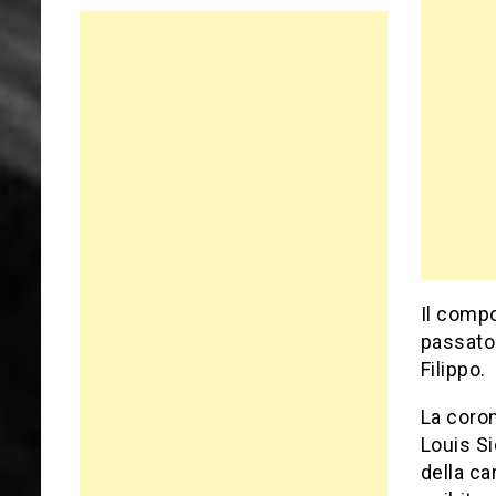
Il compo
passato 
Filippo.
La coron
Louis Si
della car