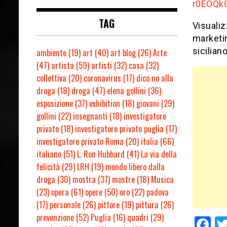
r0EOQk
TAG
Visualiz
marketi
sicilian
ambiente
(19)
art
(40)
art blog
(26)
Arte
(47)
artista
(59)
artisti
(32)
casa
(32)
collettiva
(20)
coronavirus
(17)
dico no alla
droga
(18)
droga
(47)
elena gollini
(36)
esposizione
(37)
exhibition
(18)
giovani
(29)
gollini
(22)
insegnanti
(18)
investigatore
privato
(18)
investigatore privato puglia
(17)
investigatore privato Roma
(20)
italia
(66)
italiano
(51)
L. Ron Hubbard
(41)
La via della
felicità
(29)
LRH
(19)
mondo libero dalla
droga
(30)
mostra
(37)
mostre
(18)
Musica
(23)
opera
(61)
opere
(50)
oro
(22)
padova
(17)
personale
(26)
pittore
(19)
pittura
(26)
prevenzione
(52)
Puglia
(16)
quadri
(29)
F