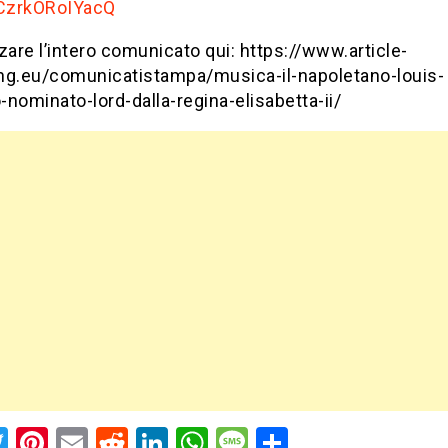
CzrkORoIYacQ
zare l’intero comunicato qui: https://www.article-
ng.eu/comunicatistampa/musica-il-napoletano-louis-
o-nominato-lord-dalla-regina-elisabetta-ii/
acebook
Twitter
Pinterest
Email
Reddit
LinkedIn
WhatsApp
Message
Share