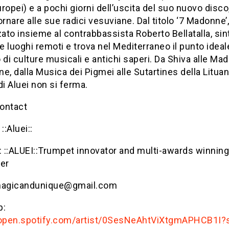
ropei) e a pochi giorni dell’uscita del suo nuovo disco
ornare alle sue radici vesuviane. Dal titolo ‘7 Madonne’
zato insieme al contrabbassista Roberto Bellatalla, sin
 luoghi remoti e trova nel Mediterraneo il punto ideal
 di culture musicali e antichi saperi. Da Shiva alle Ma
e, dalla Musica dei Pigmei alle Sutartines della Lituania
di Aluei non si ferma.
ontact
::Aluei::
: ::ALUEI::Trumpet innovator and multi-awards winning
er
magicandunique@gmail.com
b:
/open.spotify.com/artist/0SesNeAhtViXtgmAPHCB1I?