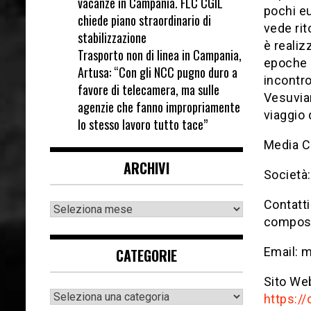
vacanze in Campania. FLC CGIL
pochi eu
chiede piano straordinario di
vede rit
stabilizzazione
è realiz
Trasporto non di linea in Campania,
epoche e
Artusa: “Con gli NCC pugno duro a
incontro
favore di telecamera, ma sulle
Vesuvian
agenzie che fanno impropriamente
viaggio 
lo stesso lavoro tutto tace”
Media C
ARCHIVI
Società: 
Contatti
compos
Email: 
CATEGORIE
Sito We
https:/