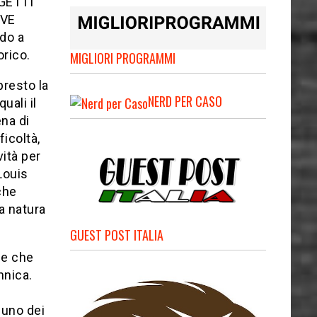
OGETTI
IVE
ndo a
rico.
MIGLIORI PROGRAMMI
presto la
NERD PER CASO
uali il
ena di
icoltà,
vità per
Louis
che
a natura
GUEST POST ITALIA
 e che
nnica.
 uno dei