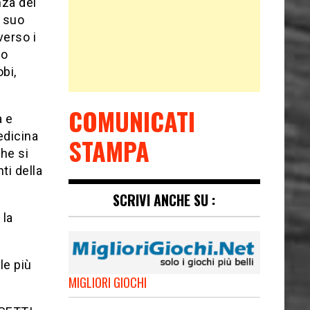
nza del
l suo
verso i
to
bi,
COMUNICATI
a e
edicina
STAMPA
che si
ti della
SCRIVI ANCHE SU :
 la
le più
MIGLIORI GIOCHI