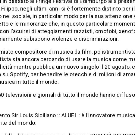
i in passato al Fringe Festival di Edimburgo alla prese
 Filippo, negli ultimi anni si è fortemente distinto per i
nel sociale, in particolar modo per la sua attenzione 
etto e le minoranze che, in questo particolare momen
 con l’acuirsi di atteggiamenti razzisti, omofobi, xenofo
anamente subiscono violenze e discriminazioni.
miato compositore di musica da film, polistrumentist
tista sta ancora cercando di usare la musica come m
elicità mentre pubblica un nuovo singolo il 20 agosto, 
à su Spotify, per benedire le orecchie di milioni di aman
sica in tutto il mondo.
50 televisioni e giornali di tutto il mondo hanno diffuso
to Sir Louis Siciliano :: ALUEI :: è l’innovatore musica
nte del mondo.