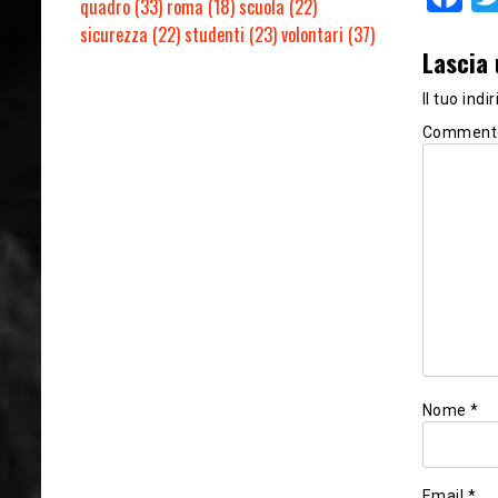
quadro
(33)
roma
(18)
scuola
(22)
sicurezza
(22)
studenti
(23)
volontari
(37)
Lascia
Il tuo ind
Comment
Nome
*
Email
*