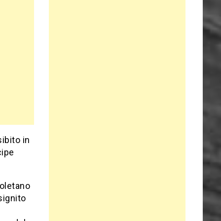
ibito in
cipe
poletano
signito