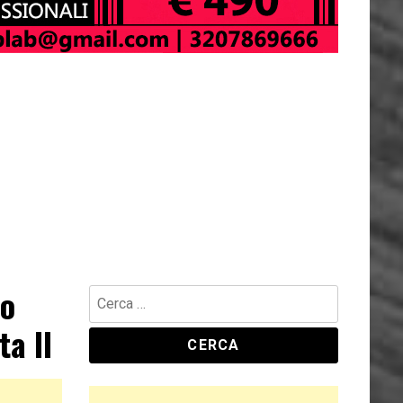
no
ta II