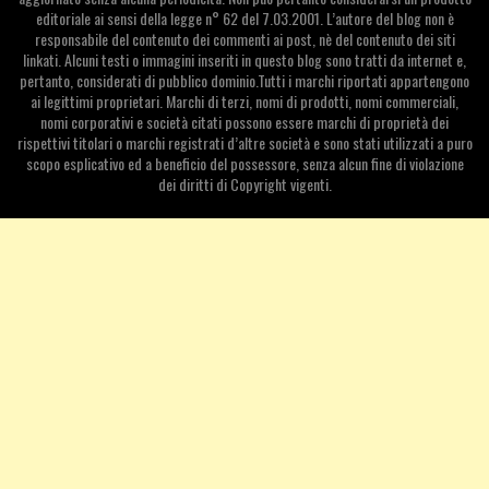
editoriale ai sensi della legge n° 62 del 7.03.2001. L’autore del blog non è
responsabile del contenuto dei commenti ai post, nè del contenuto dei siti
linkati. Alcuni testi o immagini inseriti in questo blog sono tratti da internet e,
pertanto, considerati di pubblico dominio.Tutti i marchi riportati appartengono
ai legittimi proprietari. Marchi di terzi, nomi di prodotti, nomi commerciali,
nomi corporativi e società citati possono essere marchi di proprietà dei
rispettivi titolari o marchi registrati d’altre società e sono stati utilizzati a puro
scopo esplicativo ed a beneficio del possessore, senza alcun fine di violazione
dei diritti di Copyright vigenti.