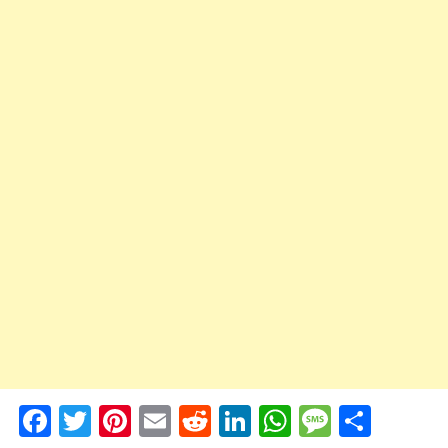
Facebook
Twitter
Pinterest
Email
Reddit
LinkedIn
WhatsApp
Messag
Shar