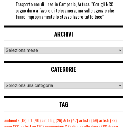
Trasporto non di linea in Campania, Artusa: “Con gli NCC
pugno duro a favore di telecamera, ma sulle agenzie che
fanno impropriamente lo stesso lavoro tutto tace”
ARCHIVI
CATEGORIE
TAG
ambiente
(19)
art
(40)
art blog
(26)
Arte
(47)
artista
(59)
artisti
(32)
casa
(32)
collettiva
(20)
coronavirus
(17)
dico no alla droga
(18)
droga