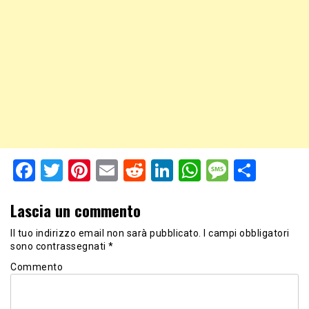
Facebook
Twitter
Pinterest
Email
Reddit
LinkedIn
WhatsApp
Messag
Shar
Lascia un commento
Il tuo indirizzo email non sarà pubblicato.
I campi obbligatori
sono contrassegnati
*
Commento