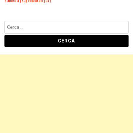
studenti
(23)
volontari
(37)