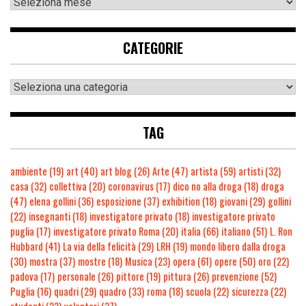
CATEGORIE
TAG
ambiente
(19)
art
(40)
art blog
(26)
Arte
(47)
artista
(59)
artisti
(32)
casa
(32)
collettiva
(20)
coronavirus
(17)
dico no alla droga
(18)
droga
(47)
elena gollini
(36)
esposizione
(37)
exhibition
(18)
giovani
(29)
gollini
(22)
insegnanti
(18)
investigatore privato
(18)
investigatore privato
puglia
(17)
investigatore privato Roma
(20)
italia
(66)
italiano
(51)
L. Ron
Hubbard
(41)
La via della felicità
(29)
LRH
(19)
mondo libero dalla droga
(30)
mostra
(37)
mostre
(18)
Musica
(23)
opera
(61)
opere
(50)
oro
(22)
padova
(17)
personale
(26)
pittore
(19)
pittura
(26)
prevenzione
(52)
Puglia
(16)
quadri
(29)
quadro
(33)
roma
(18)
scuola
(22)
sicurezza
(22)