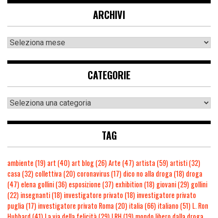
ARCHIVI
CATEGORIE
TAG
ambiente
(19)
art
(40)
art blog
(26)
Arte
(47)
artista
(59)
artisti
(32)
casa
(32)
collettiva
(20)
coronavirus
(17)
dico no alla droga
(18)
droga
(47)
elena gollini
(36)
esposizione
(37)
exhibition
(18)
giovani
(29)
gollini
(22)
insegnanti
(18)
investigatore privato
(18)
investigatore privato
puglia
(17)
investigatore privato Roma
(20)
italia
(66)
italiano
(51)
L. Ron
Hubbard
(41)
La via della felicità
(29)
LRH
(19)
mondo libero dalla droga