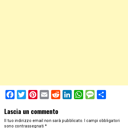
Facebook
Twitter
Pinterest
Email
Reddit
LinkedIn
WhatsApp
Messag
Shar
Lascia un commento
Il tuo indirizzo email non sarà pubblicato.
I campi obbligatori
sono contrassegnati
*