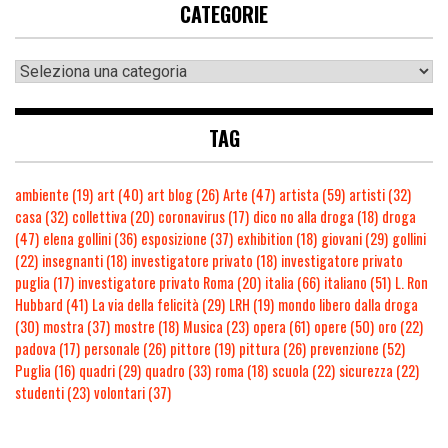
CATEGORIE
TAG
ambiente
(19)
art
(40)
art blog
(26)
Arte
(47)
artista
(59)
artisti
(32)
casa
(32)
collettiva
(20)
coronavirus
(17)
dico no alla droga
(18)
droga
(47)
elena gollini
(36)
esposizione
(37)
exhibition
(18)
giovani
(29)
gollini
(22)
insegnanti
(18)
investigatore privato
(18)
investigatore privato
puglia
(17)
investigatore privato Roma
(20)
italia
(66)
italiano
(51)
L. Ron
Hubbard
(41)
La via della felicità
(29)
LRH
(19)
mondo libero dalla droga
(30)
mostra
(37)
mostre
(18)
Musica
(23)
opera
(61)
opere
(50)
oro
(22)
padova
(17)
personale
(26)
pittore
(19)
pittura
(26)
prevenzione
(52)
Puglia
(16)
quadri
(29)
quadro
(33)
roma
(18)
scuola
(22)
sicurezza
(22)
studenti
(23)
volontari
(37)