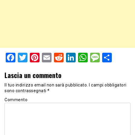
Facebook
Twitter
Pinterest
Email
Reddit
LinkedIn
WhatsApp
Messag
Shar
Lascia un commento
Il tuo indirizzo email non sarà pubblicato.
I campi obbligatori
sono contrassegnati
*
Commento