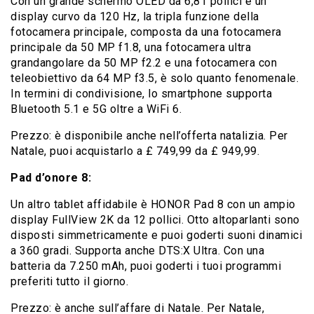
Con un grande schermo OLED da 6,81 pollici e un
display curvo da 120 Hz, la tripla funzione della
fotocamera principale, composta da una fotocamera
principale da 50 MP f1.8, una fotocamera ultra
grandangolare da 50 MP f2.2 e una fotocamera con
teleobiettivo da 64 MP f3.5, è solo quanto fenomenale.
In termini di condivisione, lo smartphone supporta
Bluetooth 5.1 e 5G oltre a WiFi 6.
Prezzo: è disponibile anche nell’offerta natalizia. Per
Natale, puoi acquistarlo a £ 749,99 da £ 949,99.
Pad d’onore 8:
Un altro tablet affidabile è HONOR Pad 8 con un ampio
display FullView 2K da 12 pollici. Otto altoparlanti sono
disposti simmetricamente e puoi goderti suoni dinamici
a 360 gradi. Supporta anche DTS:X Ultra. Con una
batteria da 7.250 mAh, puoi goderti i tuoi programmi
preferiti tutto il giorno.
Prezzo: è anche sull’affare di Natale. Per Natale,