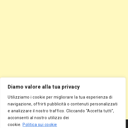
Diamo valore alla tua privacy
Utilizziamo i cookie per migliorare la tua esperienza di
navigazione, offrirti pubblicità o contenuti personalizzati
e analizzare il nostro traffico. Cliccando “Accetta tutti”,
acconsenti al nostro utilizzo dei
Segnala Sito Gratis
|
Segnala Azienda Gratis
|
Inserisci Azienda Gratis
|
cookie.
Politica sui cookie