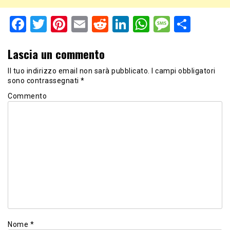
Facebook
Twitter
Pinterest
Email
Reddit
LinkedIn
WhatsApp
Messag
Shar
Lascia un commento
Il tuo indirizzo email non sarà pubblicato.
I campi obbligatori
sono contrassegnati
*
Commento
Nome
*