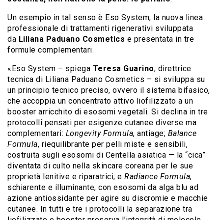
Un esempio in tal senso è Eso System, la nuova linea
professionale di trattamenti rigenerativi sviluppata
da
Liliana Paduano Cosmetics
e presentata in tre
formule complementari.
«Eso System – spiega
Teresa Guarino
, direttrice
tecnica di Liliana Paduano Cosmetics – si sviluppa su
un principio tecnico preciso, ovvero il sistema bifasico,
che accoppia un concentrato attivo liofilizzato a un
booster arricchito di esosomi vegetali. Si declina in tre
protocolli pensati per esigenze cutanee diverse ma
complementari:
Longevity Formula
, antiage;
Balance
Formula
, riequilibrante per pelli miste e sensibili,
costruita sugli esosomi di Centella asiatica — la “cica”
diventata di culto nella skincare coreana per le sue
proprietà lenitive e riparatrici; e
Radiance Formula
,
schiarente e illuminante, con esosomi da alga blu ad
azione antiossidante per agire su discromie e macchie
cutanee. In tutti e tre i protocolli la separazione tra
liofilizzato e booster preserva l’integrità di molecole