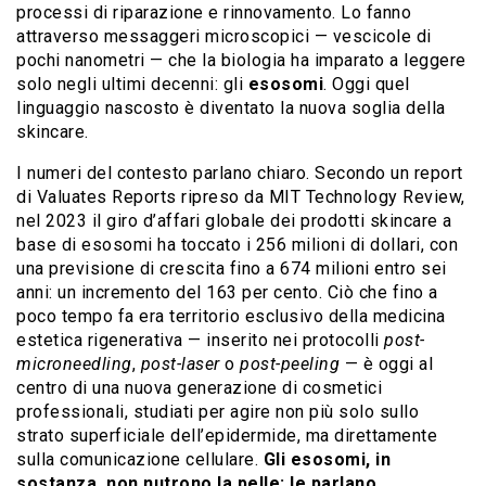
processi di riparazione e rinnovamento. Lo fanno
attraverso messaggeri microscopici — vescicole di
pochi nanometri — che la biologia ha imparato a leggere
solo negli ultimi decenni: gli
esosomi
. Oggi quel
linguaggio nascosto è diventato la nuova soglia della
skincare.
I numeri del contesto parlano chiaro. Secondo un report
di Valuates Reports ripreso da MIT Technology Review,
nel 2023 il giro d’affari globale dei prodotti skincare a
base di esosomi ha toccato i 256 milioni di dollari, con
una previsione di crescita fino a 674 milioni entro sei
anni: un incremento del 163 per cento. Ciò che fino a
poco tempo fa era territorio esclusivo della medicina
estetica rigenerativa — inserito nei protocolli
post-
microneedling
,
post-laser
o
post-peeling
— è oggi al
centro di una nuova generazione di cosmetici
professionali, studiati per agire non più solo sullo
strato superficiale dell’epidermide, ma direttamente
sulla comunicazione cellulare.
Gli esosomi, in
sostanza, non nutrono la pelle: le parlano
.