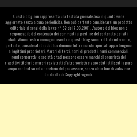
Questo blog non rappresenta una testata giornalistica in quanto viene
aggiornato senza alcuna periodicità. Non può pertanto considerarsi un prodotto
editoriale ai sensi della legge n° 62 del 7.03.2001. L’autore del blog non è
responsabile del contenuto dei commenti ai post, nè del contenuto dei siti
linkati. Alcuni testi o immagini inseriti in questo blog sono tratti da internet e,
pertanto, considerati di pubblico dominio.Tutti i marchi riportati appartengono
ai legittimi proprietari. Marchi di terzi, nomi di prodotti, nomi commerciali,
nomi corporativi e società citati possono essere marchi di proprietà dei
rispettivi titolari o marchi registrati d’altre società e sono stati utilizzati a puro
scopo esplicativo ed a beneficio del possessore, senza alcun fine di violazione
dei diritti di Copyright vigenti.