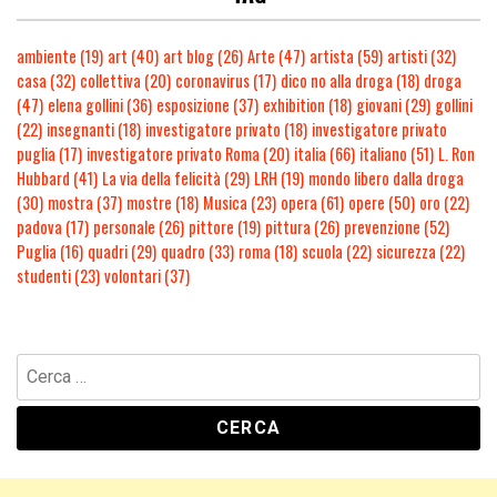
ambiente
(19)
art
(40)
art blog
(26)
Arte
(47)
artista
(59)
artisti
(32)
casa
(32)
collettiva
(20)
coronavirus
(17)
dico no alla droga
(18)
droga
(47)
elena gollini
(36)
esposizione
(37)
exhibition
(18)
giovani
(29)
gollini
(22)
insegnanti
(18)
investigatore privato
(18)
investigatore privato
puglia
(17)
investigatore privato Roma
(20)
italia
(66)
italiano
(51)
L. Ron
Hubbard
(41)
La via della felicità
(29)
LRH
(19)
mondo libero dalla droga
(30)
mostra
(37)
mostre
(18)
Musica
(23)
opera
(61)
opere
(50)
oro
(22)
padova
(17)
personale
(26)
pittore
(19)
pittura
(26)
prevenzione
(52)
Puglia
(16)
quadri
(29)
quadro
(33)
roma
(18)
scuola
(22)
sicurezza
(22)
studenti
(23)
volontari
(37)