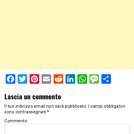
Facebook
Twitter
Pinterest
Email
Reddit
LinkedIn
WhatsApp
Messag
Shar
Lascia un commento
Il tuo indirizzo email non sarà pubblicato.
I campi obbligatori
sono contrassegnati
*
Commento