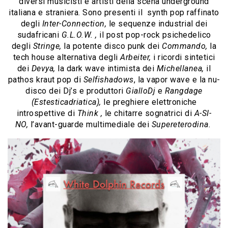
diversi musicisti e artisti della scena underground
italiana e straniera. Sono presenti il synth pop raffinato
degli
Inter-Connection,
le sequenze industrial dei
sudafricani
G.L.O.W. ,
il post pop-rock psichedelico
degli
Stringe,
la potente disco punk dei
Commando,
la
tech house alternativa degli
Arbeiter,
i ricordi sintetici
dei
Devya,
la dark wave intimista dei
Michellanea,
il
pathos kraut pop di
Selfishadows
, la vapor wave e la nu-
disco dei Dj’s e produttori
GialloDj
e
Rangdage
(Estesticadriatica),
le preghiere elettroniche
introspettive di
Think ,
le chitarre sognatrici di
A-SI-
NO,
l’avant-guarde multimediale dei
Supereterodina.