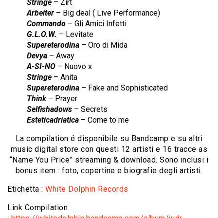
Stringe
– Zirt
Arbeiter
– Big deal ( Live Performance)
Commando
– Gli Amici Infetti
G.L.O.W.
– Levitate
Supereterodina
– Oro di Mida
Devya
– Away
A-SI-NO
– Nuovo x
Stringe
– Anita
Supereterodina
– Fake and Sophisticated
Think
– Prayer
Selfishadows
– Secrets
Esteticadriatica
– Come to me
La compilation é disponibile su Bandcamp e su altri
music digital store con questi 12 artisti e 16 tracce as
“Name You Price” streaming & download. Sono inclusi i
bonus item : foto, copertine e biografie degli artisti.
Etichetta :
White Dolphin Records
Link Compilation