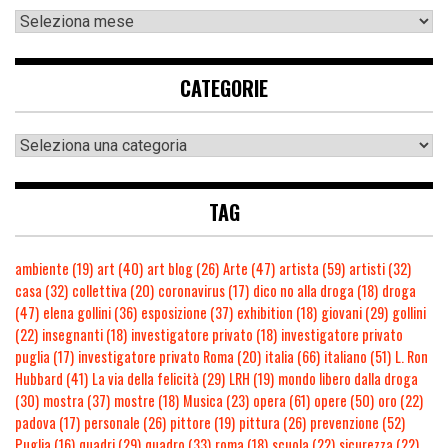
CATEGORIE
TAG
ambiente
(19)
art
(40)
art blog
(26)
Arte
(47)
artista
(59)
artisti
(32)
casa
(32)
collettiva
(20)
coronavirus
(17)
dico no alla droga
(18)
droga
(47)
elena gollini
(36)
esposizione
(37)
exhibition
(18)
giovani
(29)
gollini
(22)
insegnanti
(18)
investigatore privato
(18)
investigatore privato
puglia
(17)
investigatore privato Roma
(20)
italia
(66)
italiano
(51)
L. Ron
Hubbard
(41)
La via della felicità
(29)
LRH
(19)
mondo libero dalla droga
(30)
mostra
(37)
mostre
(18)
Musica
(23)
opera
(61)
opere
(50)
oro
(22)
padova
(17)
personale
(26)
pittore
(19)
pittura
(26)
prevenzione
(52)
Puglia
(16)
quadri
(29)
quadro
(33)
roma
(18)
scuola
(22)
sicurezza
(22)