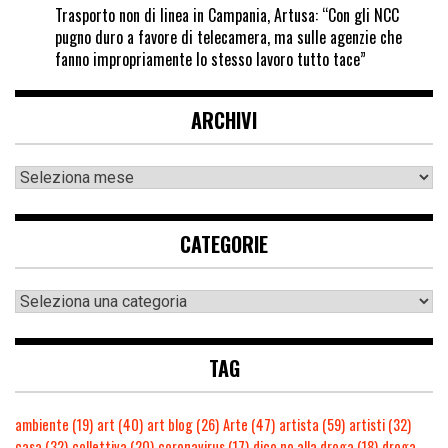
Trasporto non di linea in Campania, Artusa: “Con gli NCC
pugno duro a favore di telecamera, ma sulle agenzie che
fanno impropriamente lo stesso lavoro tutto tace”
ARCHIVI
CATEGORIE
TAG
ambiente
(19)
art
(40)
art blog
(26)
Arte
(47)
artista
(59)
artisti
(32)
casa
(32)
collettiva
(20)
coronavirus
(17)
dico no alla droga
(18)
droga