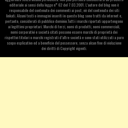
editoriale ai sensi della legge n° 62 del 7.03.2001. L’autore del blog non è
responsabile del contenuto dei commenti ai post, nè del contenuto dei siti
linkati. Alcuni testi o immagini inseriti in questo blog sono tratti da internet e,
pertanto, considerati di pubblico dominio.Tutti i marchi riportati appartengono
ai legittimi proprietari. Marchi di terzi, nomi di prodotti, nomi commerciali,
nomi corporativi e società citati possono essere marchi di proprietà dei
rispettivi titolari o marchi registrati d’altre società e sono stati utilizzati a puro
scopo esplicativo ed a beneficio del possessore, senza alcun fine di violazione
dei diritti di Copyright vigenti.