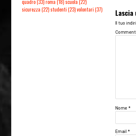
quadro
(33)
roma
(18)
scuola
(22)
sicurezza
(22)
studenti
(23)
volontari
(37)
Lascia
Il tuo ind
Comment
Nome
*
Email
*