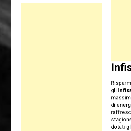
Infi
Risparmi
gli
Infis
massi
di energ
raffresc
stagione
dotati gl