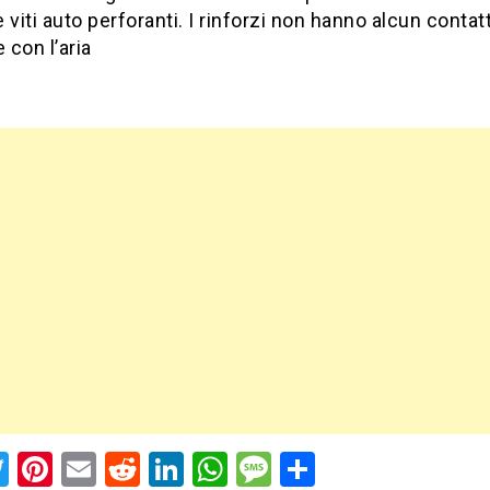
 viti auto perforanti. I rinforzi non hanno alcun conta
 con l’aria
acebook
Twitter
Pinterest
Email
Reddit
LinkedIn
WhatsApp
Message
Share