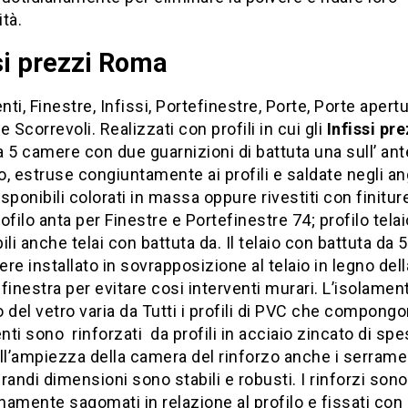
tà.
si prezzi Roma
ti, Finestre, Infissi, Portefinestre, Porte, Porte apert
e Scorrevoli. Realizzati con profili in cui gli
Infissi pre
5 camere con due guarnizioni di battuta una sull’ ante 
io, estruse congiuntamente ai profili e saldate negli an
disponibili colorati in massa oppure rivestiti con finitur
ofilo anta per Finestre e Portefinestre 74; profilo telai
ili anche telai con battuta da. Il telaio con battuta da
re installato in sovrapposizione al telaio in legno dell
finestra per evitare cosi interventi murari. L’isolamen
 del vetro varia da Tutti i profili di PVC che compongo
ti sono rinforzati da profili in acciaio zincato di spe
ll’ampiezza della camera del rinforzo anche i serramen
randi dimensioni sono stabili e robusti. I rinforzi sono
amente sagomati in relazione al profilo e fissati con