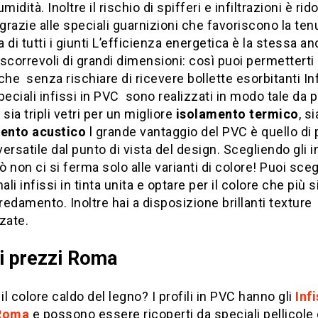
midità. Inoltre il rischio di spifferi e infiltrazioni è rido
razie alle speciali guarnizioni che favoriscono la ten
 di tutti i giunti L’efficienza energetica è la stessa a
scorrevoli di grandi dimensioni: così puoi permetterti
che senza rischiare di ricevere bollette esorbitanti In
peciali infissi in PVC sono realizzati in modo tale da 
 sia tripli vetri per un migliore
isolamento termico
, s
ento acustico
l grande vantaggio del PVC è quello di 
ersatile
dal punto di vista del design. Scegliendo gli in
 non ci si ferma solo alle varianti di colore! Puoi sceg
ali infissi in tinta unita e optare per il colore che più 
rredamento. Inoltre hai a disposizione brillanti texture
zate.
si prezzi Roma
 il colore caldo del legno? I profili in PVC hanno gli
Infi
 Roma
e possono essere ricoperti da speciali pellicole