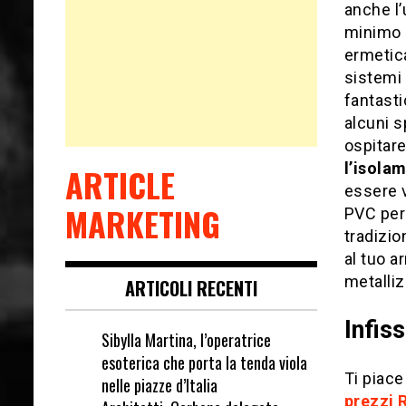
anche l’u
minimo g
ermetica
sistemi 
fantasti
alcuni s
ospitare
l’
isolam
ARTICLE
essere v
MARKETING
PVC però
tradizion
al tuo a
metalliz
ARTICOLI RECENTI
Infis
Sibylla Martina, l’operatrice
esoterica che porta la tenda viola
Ti piace
nelle piazze d’Italia
prezzi