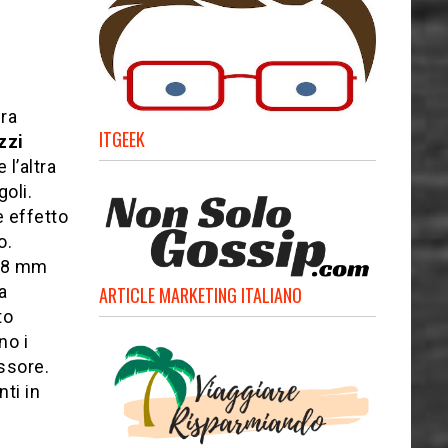
ura
ITGEEK
zzi
l’altra
goli.
e effetto
o.
 58 mm
a
ARTICLE MARKETING ITALIANO
to
no i
ssore.
ti in