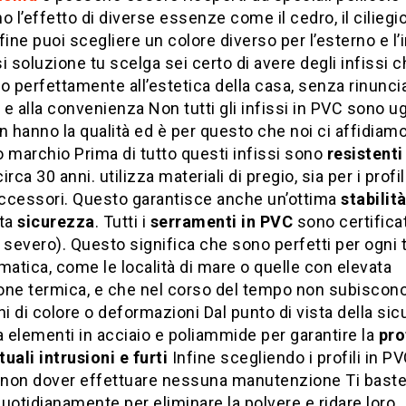
o l’effetto di diverse essenze come il cedro, il ciliegio 
fine puoi scegliere un colore diverso per l’esterno e l’
i soluzione tu scelga sei certo di avere degli infissi c
o perfettamente all’estetica della casa, senza rinuncia
à e alla convenienza Non tutti gli infissi in PVC sono ug
n hanno la qualità ed è per questo che noi ci affidiam
 marchio Prima di tutto questi infissi sono
resistent
rca 30 anni. utilizza materiali di pregio, sia per i profi
accessori. Questo garantisce anche un’ottima
stabilit
ata
sicurezza
. Tutti i
serramenti in PVC
sono certifica
 severo). Questo significa che sono perfetti per ogni t
matica, come le località di mare o quelle con elevata
one termica, e che nel corso del tempo non subiscon
ni di colore o deformazioni Dal punto di vista della sic
elementi in acciaio e poliammide per garantire la
pro
uali intrusioni e furti
Infine scegliendo i profili in PV
i non dover effettuare nessuna manutenzione Ti baste
uotidianamente per eliminare la polvere e ridare loro