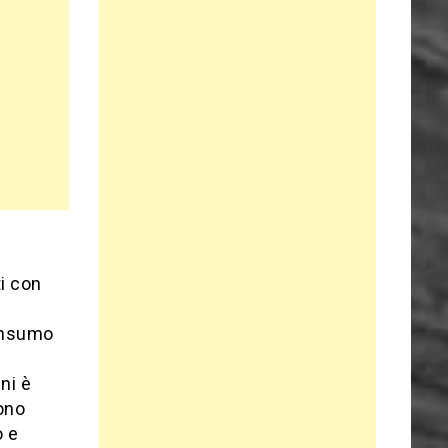
ti con
consumo
ni è
sono
o e