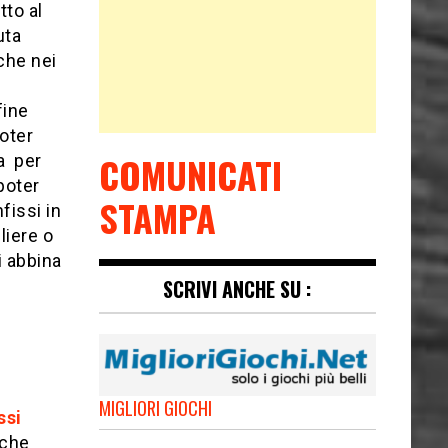
tto al
uta
nche nei
fine
poter
COMUNICATI
ia per
poter
STAMPA
fissi in
liere o
si abbina
SCRIVI ANCHE SU :
MIGLIORI GIOCHI
ssi
 che