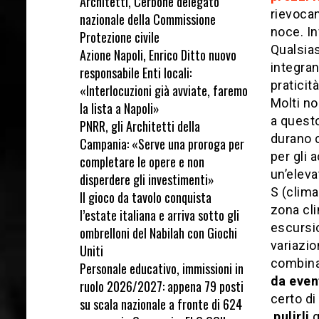
Architetti, Cerbone delegato
rievocan
nazionale della Commissione
noce. In
Protezione civile
Qualsias
Azione Napoli, Enrico Ditto nuovo
integran
responsabile Enti locali:
praticit
«Interlocuzioni già avviate, faremo
Molti no
la lista a Napoli»
a questo
PNRR, gli Architetti della
durano ci
Campania: «Serve una proroga per
per gli 
completare le opere e non
un’elev
disperdere gli investimenti»
S (clima
Il gioco da tavolo conquista
zona cli
l’estate italiana e arriva sotto gli
escursi
ombrelloni del Nabilah con Giochi
variazio
Uniti
combina 
Personale educativo, immissioni in
da event
ruolo 2026/2027: appena 79 posti
certo d
su scala nazionale a fronte di 624
pulirli
q