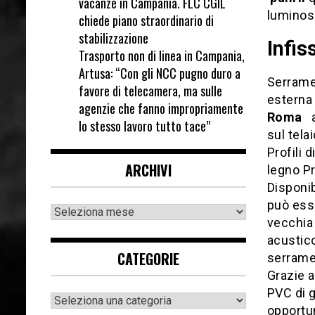
vacanze in Campania. FLC CGIL
luminosi
chiede piano straordinario di
stabilizzazione
Infis
Trasporto non di linea in Campania,
Artusa: “Con gli NCC pugno duro a
Serramen
favore di telecamera, ma sulle
esterna 
agenzie che fanno impropriamente
Roma
a 
lo stesso lavoro tutto tace”
sul tela
Profili 
ARCHIVI
legno Pr
Disponib
può esse
vecchia 
acustico
CATEGORIE
serramen
Grazie a
PVC di g
opportun