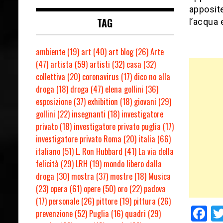
apposite
TAG
l’acqua e
ambiente
(19)
art
(40)
art blog
(26)
Arte
(47)
artista
(59)
artisti
(32)
casa
(32)
collettiva
(20)
coronavirus
(17)
dico no alla
droga
(18)
droga
(47)
elena gollini
(36)
esposizione
(37)
exhibition
(18)
giovani
(29)
gollini
(22)
insegnanti
(18)
investigatore
privato
(18)
investigatore privato puglia
(17)
investigatore privato Roma
(20)
italia
(66)
italiano
(51)
L. Ron Hubbard
(41)
La via della
felicità
(29)
LRH
(19)
mondo libero dalla
droga
(30)
mostra
(37)
mostre
(18)
Musica
(23)
opera
(61)
opere
(50)
oro
(22)
padova
(17)
personale
(26)
pittore
(19)
pittura
(26)
F
prevenzione
(52)
Puglia
(16)
quadri
(29)