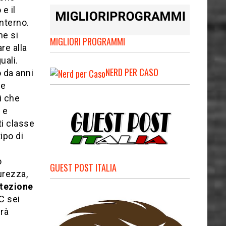
e il
interno.
he si
MIGLIORI PROGRAMMI
re alla
uali.
NERD PER CASO
o da anni
i
e
li che
à
e
ti classe
ipo di
o
GUEST POST ITALIA
urezza,
tezione
C sei
rà