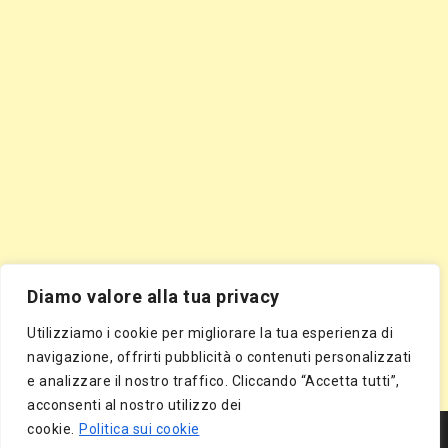
Diamo valore alla tua privacy
Utilizziamo i cookie per migliorare la tua esperienza di
navigazione, offrirti pubblicità o contenuti personalizzati
e analizzare il nostro traffico. Cliccando “Accetta tutti”,
acconsenti al nostro utilizzo dei
Segnala Sito Gratis
|
Segnala Azienda Gratis
|
Inserisci Azienda Gratis
|
cookie.
Politica sui cookie
Directory Gratis
|
Segnala Sito Gratis
|
Segnala Azienda Gratis
|