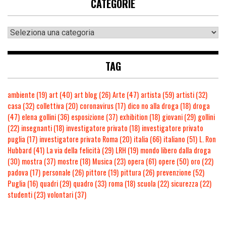
CATEGORIE
TAG
ambiente
(19)
art
(40)
art blog
(26)
Arte
(47)
artista
(59)
artisti
(32)
casa
(32)
collettiva
(20)
coronavirus
(17)
dico no alla droga
(18)
droga
(47)
elena gollini
(36)
esposizione
(37)
exhibition
(18)
giovani
(29)
gollini
(22)
insegnanti
(18)
investigatore privato
(18)
investigatore privato
puglia
(17)
investigatore privato Roma
(20)
italia
(66)
italiano
(51)
L. Ron
Hubbard
(41)
La via della felicità
(29)
LRH
(19)
mondo libero dalla droga
(30)
mostra
(37)
mostre
(18)
Musica
(23)
opera
(61)
opere
(50)
oro
(22)
padova
(17)
personale
(26)
pittore
(19)
pittura
(26)
prevenzione
(52)
Puglia
(16)
quadri
(29)
quadro
(33)
roma
(18)
scuola
(22)
sicurezza
(22)
studenti
(23)
volontari
(37)