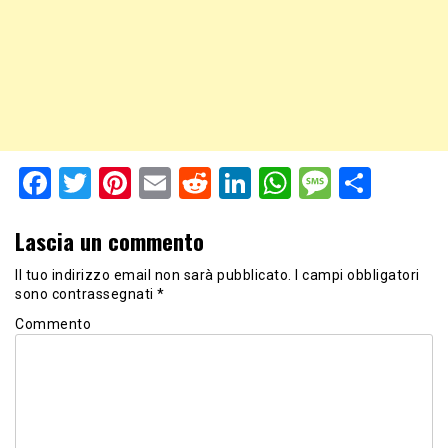
Facebook
Twitter
Pinterest
Email
Reddit
LinkedIn
WhatsApp
Messag
Shar
Lascia un commento
Il tuo indirizzo email non sarà pubblicato.
I campi obbligatori
sono contrassegnati
*
Commento