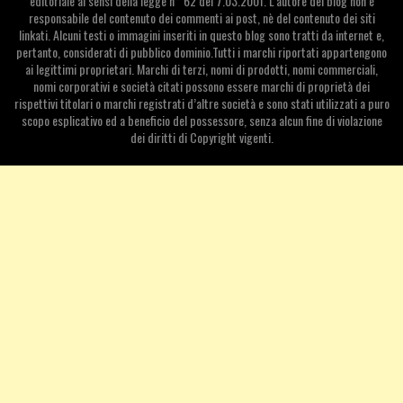
editoriale ai sensi della legge n° 62 del 7.03.2001. L’autore del blog non è
responsabile del contenuto dei commenti ai post, nè del contenuto dei siti
linkati. Alcuni testi o immagini inseriti in questo blog sono tratti da internet e,
pertanto, considerati di pubblico dominio.Tutti i marchi riportati appartengono
ai legittimi proprietari. Marchi di terzi, nomi di prodotti, nomi commerciali,
nomi corporativi e società citati possono essere marchi di proprietà dei
rispettivi titolari o marchi registrati d’altre società e sono stati utilizzati a puro
scopo esplicativo ed a beneficio del possessore, senza alcun fine di violazione
dei diritti di Copyright vigenti.