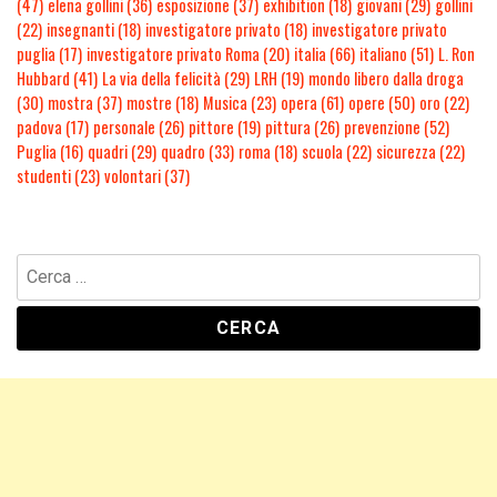
(47)
elena gollini
(36)
esposizione
(37)
exhibition
(18)
giovani
(29)
gollini
(22)
insegnanti
(18)
investigatore privato
(18)
investigatore privato
puglia
(17)
investigatore privato Roma
(20)
italia
(66)
italiano
(51)
L. Ron
Hubbard
(41)
La via della felicità
(29)
LRH
(19)
mondo libero dalla droga
(30)
mostra
(37)
mostre
(18)
Musica
(23)
opera
(61)
opere
(50)
oro
(22)
padova
(17)
personale
(26)
pittore
(19)
pittura
(26)
prevenzione
(52)
Puglia
(16)
quadri
(29)
quadro
(33)
roma
(18)
scuola
(22)
sicurezza
(22)
studenti
(23)
volontari
(37)