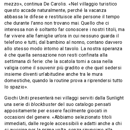
mezzo», continua De Carolis. «Nel villaggio turistico
questo accade naturalmente, perché la vacanza
abbassa le difese e restituisce alle persone il tempo
che durante l’anno non trovano mai. Quello che ci
interessa non è soltanto far conoscere i nostri titoli, ma
far vivere alle famiglie un’ora in cui nessuno guarda il
telefono e tutti, dal bambino al nonno, contano davvero
allo stesso modo intorno al tavolo. La nostra speranza
è che quella sensazione non resti confinata alla
settimana di ferie: che la scatola torni a casa nella
valigia come il souvenir più gradito e che quel sedersi
insieme diventi un’abitudine anche tra le mura
domestiche, quando la routine prova a riprendersi tutto
lo spazio».
Giochi Uniti presenterà nei villaggi serviti dalla Sunlight
una serie di
blockbuster
del suo catalogo pensati
appositamente per essere facilmente giocati in
occasioni del genere. «Abbiamo selezionato titoli
immediati, dalle regole accessibili e adatti anche a chi
si avvicina per la prima volta, senza rinunciare alla