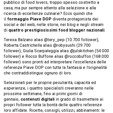
pubblico di food lovers, troppo spesso costretto a
casa, ma pur sempre attento alla selezione e alla
ricerca di eccellenze culinarie? Ecco quindi che
il
formaggio Piave DOP
diventa protagonista dei
social e del web, nelle storie, nei blog e negli stream
di
quattro prestigiosissimi food blogger nazionali
.
Teresa Balzano alias @tery_pep (10.700 follower),
Roberta Castrichella alias @robysushi (29.700
follower), Giulia Scarpaleggia alias @julskitchen (54.000
follower) e Rocco Buffone alias @roccobuffon (168.000
follower) sono pronti ad interpretare l’eccellenza delle
referenza Piave DOP con tutta la fantasia e l’originalità
che contraddistingue ognuno di loro.
Selezionati per le proprie peculiarità, capacità ed
esperienze, i quattro specialisti creeranno nelle
prossime settimane, fino ai primi giorni di
gennaio,
contenuti digitali
in grado di trasmettere ai
propri follower tutta la bontà delle quattro referenze
loro affidate. Ricette, consigli, utilizzi, abbinamenti: le