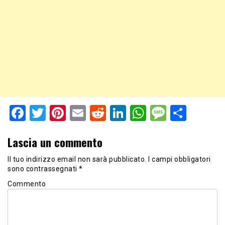
Facebook
Twitter
Pinterest
Email
Reddit
LinkedIn
WhatsApp
Messag
Shar
Lascia un commento
Il tuo indirizzo email non sarà pubblicato.
I campi obbligatori
sono contrassegnati
*
Commento