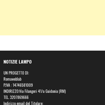
NOTIZIE LAMPO
UN PROGETTO DI:
Romaweblab
P.IVA : 14746581009
INDIRIZZO:Via Filangeri 41/a Guidonia (RM)
TEL. 3207869666
Indirizzo email del Titolare: