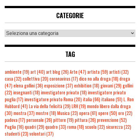
CATEGORIE
TAG
ambiente
(19)
art
(40)
art blog
(26)
Arte
(47)
artista
(59)
artisti
(32)
casa
(32)
collettiva
(20)
coronavirus
(17)
dico no alla droga
(18)
droga
(47)
elena gollini
(36)
esposizione
(37)
exhibition
(18)
giovani
(29)
gollini
(22)
insegnanti
(18)
investigatore privato
(18)
investigatore privato
puglia
(17)
investigatore privato Roma
(20)
italia
(66)
italiano
(51)
L. Ron
Hubbard
(41)
La via della felicità
(29)
LRH
(19)
mondo libero dalla droga
(30)
mostra
(37)
mostre
(18)
Musica
(23)
opera
(61)
opere
(50)
oro
(22)
padova
(17)
personale
(26)
pittore
(19)
pittura
(26)
prevenzione
(52)
Puglia
(16)
quadri
(29)
quadro
(33)
roma
(18)
scuola
(22)
sicurezza
(22)
studenti
(23)
volontari
(37)