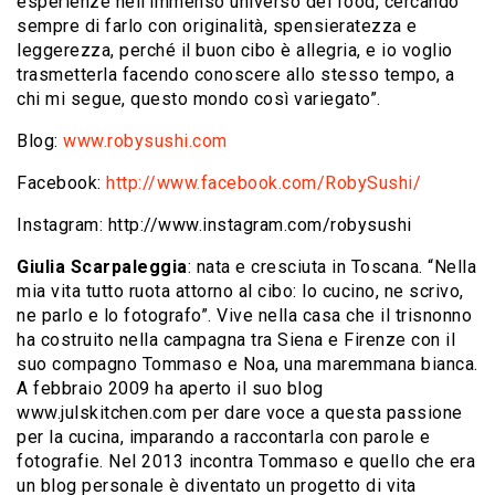
esperienze nell’immenso universo del food, cercando
sempre di farlo con originalità, spensieratezza e
leggerezza, perché il buon cibo è allegria, e io voglio
trasmetterla facendo conoscere allo stesso tempo, a
chi mi segue, questo mondo così variegato”.
Blog:
www.robysushi.com
Facebook:
http://www.facebook.com/RobySushi/
Instagram: http://www.instagram.com/robysushi
Giulia Scarpaleggia
: nata e cresciuta in Toscana. “Nella
mia vita tutto ruota attorno al cibo: lo cucino, ne scrivo,
ne parlo e lo fotografo”. Vive nella casa che il trisnonno
ha costruito nella campagna tra Siena e Firenze con il
suo compagno Tommaso e Noa, una maremmana bianca.
A febbraio 2009 ha aperto il suo blog
www.julskitchen.com per dare voce a questa passione
per la cucina, imparando a raccontarla con parole e
fotografie. Nel 2013 incontra Tommaso e quello che era
un blog personale è diventato un progetto di vita