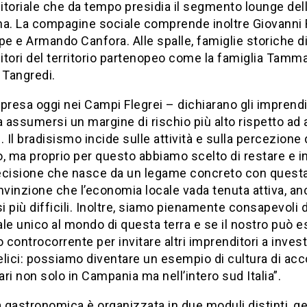
toriale che da tempo presidia il segmento lounge del
na. La compagine sociale comprende inoltre Giovanni 
pe e Armando Canfora. Alle spalle, famiglie storiche d
tori del territorio partenopeo come la famiglia Tamma
 Tangredi.
presa oggi nei Campi Flegrei – dichiarano gli imprendi
a assumersi un margine di rischio più alto rispetto ad a
. Il bradisismo incide sulle attività e sulla percezione 
io, ma proprio per questo abbiamo scelto di restare e i
ecisione che nasce da un legame concreto con questa
nvinzione che l’economia locale vada tenuta attiva, a
si più difficili. Inoltre, siamo pienamente consapevoli 
le unico al mondo di questa terra e se il nostro può 
controcorrente per invitare altri imprenditori a invest
lici: possiamo diventare un esempio di cultura di ac
ri non solo in Campania ma nell’intero sud Italia”.
a gastronomica è organizzata in due moduli distinti, ge