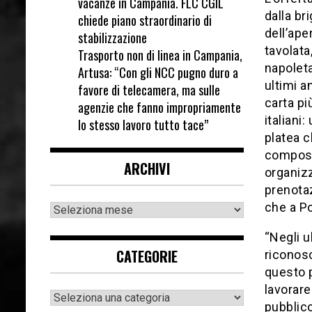
vacanze in Campania. FLC CGIL
dalla br
chiede piano straordinario di
dell’ape
stabilizzazione
tavolata
Trasporto non di linea in Campania,
napoleta
Artusa: “Con gli NCC pugno duro a
ultimi a
favore di telecamera, ma sulle
carta pi
agenzie che fanno impropriamente
italiani
lo stesso lavoro tutto tace”
platea c
composi
ARCHIVI
organizz
prenotaz
che a Po
“Negli u
CATEGORIE
riconosc
questo 
lavorare
pubblico