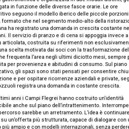
igata in funzione delle diverse fasce orarie. Le ore
ritivo seguono il modello iberico delle piccole porzioni
, formato che nel segmento medio-alto della ristoraz
na ha registrato una domanda in crescita costante ne
nni. Il servizio di pranzo e di cena si appoggia invece 
ù articolata, costruita su riferimenti non esclusivamen
: una scelta motivata dai soci con la trasformazione del
he frequenta l’area negli ultimi diciotto mesi, sempre 
ta per provenienza e abitudini di consumo. Sul piano
ativo, gli spazi sono stati pensati per consentire chi
ione e per ospitare ricorrenze aziendali e private, s
zzuoli registra una domanda in costante crescita.
ltimi anni i Campi Flegrei hanno costruito un’identità
ibile anche sul piano dell’intrattenimento. Interrompe
percorso sarebbe un arretramento. L’idea è continuare
 su un’offerta più strutturata, capace di dialogare con
 più ampio e con modelli internazionali, senza perdere