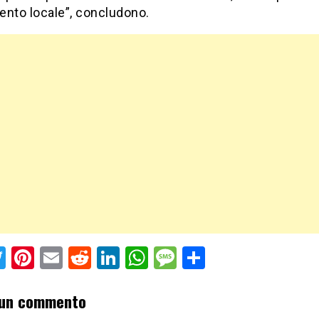
ento locale”, concludono.
acebook
Twitter
Pinterest
Email
Reddit
LinkedIn
WhatsApp
Message
Share
 un commento