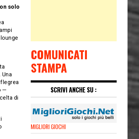
non solo
ea
Campi
l lounge
COMUNICATI
STAMPA
ta
. Una
 flegrea
SCRIVI ANCHE SU :
o —
celta di
i
MIGLIORI GIOCHI
o