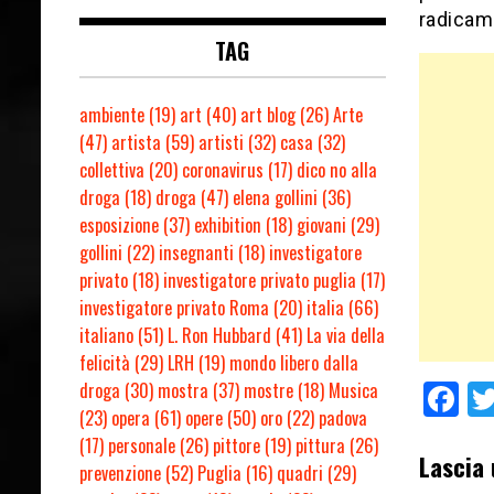
radicam
TAG
ambiente
(19)
art
(40)
art blog
(26)
Arte
(47)
artista
(59)
artisti
(32)
casa
(32)
collettiva
(20)
coronavirus
(17)
dico no alla
droga
(18)
droga
(47)
elena gollini
(36)
esposizione
(37)
exhibition
(18)
giovani
(29)
gollini
(22)
insegnanti
(18)
investigatore
privato
(18)
investigatore privato puglia
(17)
investigatore privato Roma
(20)
italia
(66)
italiano
(51)
L. Ron Hubbard
(41)
La via della
felicità
(29)
LRH
(19)
mondo libero dalla
droga
(30)
mostra
(37)
mostre
(18)
Musica
F
(23)
opera
(61)
opere
(50)
oro
(22)
padova
(17)
personale
(26)
pittore
(19)
pittura
(26)
Lascia
prevenzione
(52)
Puglia
(16)
quadri
(29)