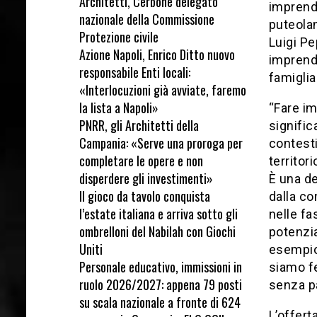
Architetti, Cerbone delegato
imprendi
nazionale della Commissione
puteola
Protezione civile
Luigi Pe
Azione Napoli, Enrico Ditto nuovo
imprendi
responsabile Enti locali:
famiglia
«Interlocuzioni già avviate, faremo
la lista a Napoli»
“Fare im
PNRR, gli Architetti della
signific
Campania: «Serve una proroga per
contesti
completare le opere e non
territor
disperdere gli investimenti»
È una d
Il gioco da tavolo conquista
dalla co
l’estate italiana e arriva sotto gli
nelle fa
ombrelloni del Nabilah con Giochi
potenzia
Uniti
esempio 
Personale educativo, immissioni in
siamo fe
ruolo 2026/2027: appena 79 posti
senza pa
su scala nazionale a fronte di 624
L’offert