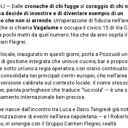
I — Dalle
cronache di chi fugge
al
coraggio di chi 
ma decide di investire e di diventare esempio di un
io che non si arrende
. Un’operazione di fiducia nell’ar
 che si chiama
Vagalume
e occupa il civico 15 di Via 
 a pochi metri da quel numero 16a che da anni ospita i
ieri Flegrei.
 locale, inaugurato in questi giorni, porta a Pozzuoli un
di gestione integrata che unisce cucina, bar e propos
 sotto un’unica regia operativa, con orario continuato
consolidata nei principali centri europei, che nell’area
n versione calibrata sul contesto locale. Il nome stess
, parola portoghese che traduce “lucciola” — è una s
namento internazionale ben precisa.
 nasce dall’incontro tra Luca e Dario Tangredi già not
anizzazione di eventi nell’area napoletana — e l Robert
 in sinergia con il Gruppo Cantieri Flegrei, realtà