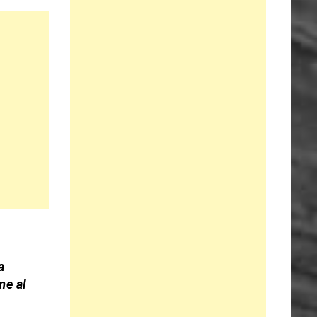
a
me al