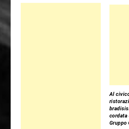
Al civic
ristoraz
bradisis
cordata 
Gruppo C