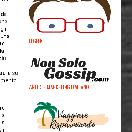
 da
ione
gli
a una
ITGEEK
te
la
più
usure su
egmento
ARTICLE MARKETING ITALIANO
re
 a
 un
 il