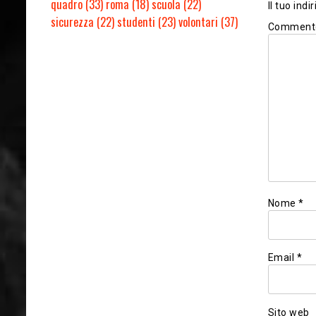
quadro
(33)
roma
(18)
scuola
(22)
Il tuo ind
sicurezza
(22)
studenti
(23)
volontari
(37)
Comment
Nome
*
Email
*
Sito web