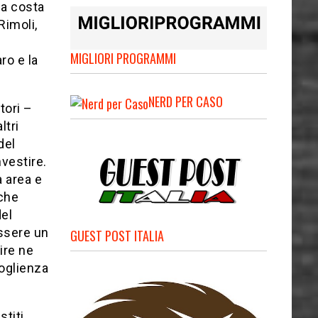
la costa
Rimoli,
i
MIGLIORI PROGRAMMI
ro e la
NERD PER CASO
tori –
ltri
del
nvestire.
 area e
nche
del
essere un
GUEST POST ITALIA
ire ne
coglienza
stiti