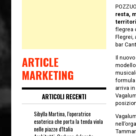
POZZUOL
resta, 
territor
flegrea
Flegrei,
bar Cant
ARTICLE
Il nuovo
modello 
MARKETING
musicale
formula 
arriva i
ARTICOLI RECENTI
Vagalume
posizio
Sibylla Martina, l’operatrice
Vagalume
esoterica che porta la tenda viola
nell’org
nelle piazze d’Italia
Tammaro,