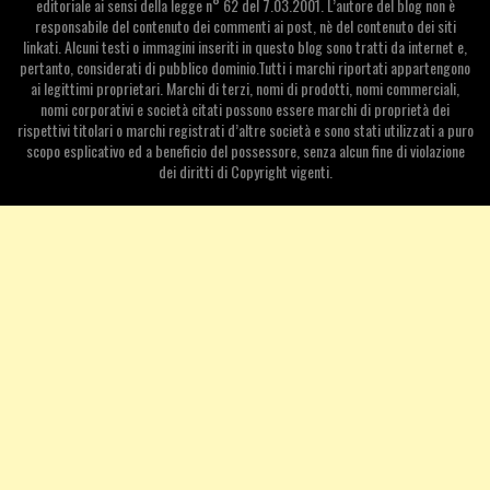
editoriale ai sensi della legge n° 62 del 7.03.2001. L’autore del blog non è
responsabile del contenuto dei commenti ai post, nè del contenuto dei siti
linkati. Alcuni testi o immagini inseriti in questo blog sono tratti da internet e,
pertanto, considerati di pubblico dominio.Tutti i marchi riportati appartengono
ai legittimi proprietari. Marchi di terzi, nomi di prodotti, nomi commerciali,
nomi corporativi e società citati possono essere marchi di proprietà dei
rispettivi titolari o marchi registrati d’altre società e sono stati utilizzati a puro
scopo esplicativo ed a beneficio del possessore, senza alcun fine di violazione
dei diritti di Copyright vigenti.