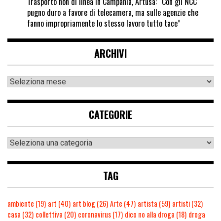
Trasporto non di linea in Campania, Artusa: “Con gli NCC
pugno duro a favore di telecamera, ma sulle agenzie che
fanno impropriamente lo stesso lavoro tutto tace”
ARCHIVI
CATEGORIE
TAG
ambiente
(19)
art
(40)
art blog
(26)
Arte
(47)
artista
(59)
artisti
(32)
casa
(32)
collettiva
(20)
coronavirus
(17)
dico no alla droga
(18)
droga