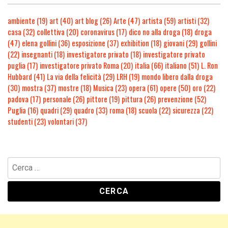
ambiente
(19)
art
(40)
art blog
(26)
Arte
(47)
artista
(59)
artisti
(32)
casa
(32)
collettiva
(20)
coronavirus
(17)
dico no alla droga
(18)
droga
(47)
elena gollini
(36)
esposizione
(37)
exhibition
(18)
giovani
(29)
gollini
(22)
insegnanti
(18)
investigatore privato
(18)
investigatore privato
puglia
(17)
investigatore privato Roma
(20)
italia
(66)
italiano
(51)
L. Ron
Hubbard
(41)
La via della felicità
(29)
LRH
(19)
mondo libero dalla droga
(30)
mostra
(37)
mostre
(18)
Musica
(23)
opera
(61)
opere
(50)
oro
(22)
padova
(17)
personale
(26)
pittore
(19)
pittura
(26)
prevenzione
(52)
Puglia
(16)
quadri
(29)
quadro
(33)
roma
(18)
scuola
(22)
sicurezza
(22)
studenti
(23)
volontari
(37)