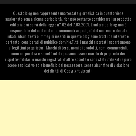
Questo blog non rappresenta una testata giornalistica in quanto viene
aggiornato senza alcuna periodicità. Non può pertanto considerarsi un prodotto
editoriale ai sensi della legge n° 62 del 7.03.2001. L’autore del blog non è
responsabile del contenuto dei commenti ai post, nè del contenuto dei siti
linkati. Alcuni testi o immagini inseriti in questo blog sono tratti da internet e,
pertanto, considerati di pubblico dominio.Tutti i marchi riportati appartengono
ai legittimi proprietari. Marchi di terzi, nomi di prodotti, nomi commerciali,
nomi corporativi e società citati possono essere marchi di proprietà dei
rispettivi titolari o marchi registrati d’altre società e sono stati utilizzati a puro
scopo esplicativo ed a beneficio del possessore, senza alcun fine di violazione
dei diritti di Copyright vigenti.