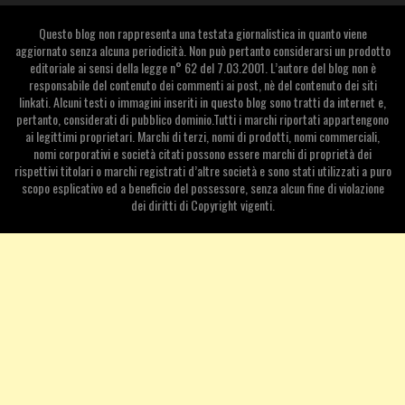
Questo blog non rappresenta una testata giornalistica in quanto viene
aggiornato senza alcuna periodicità. Non può pertanto considerarsi un prodotto
editoriale ai sensi della legge n° 62 del 7.03.2001. L’autore del blog non è
responsabile del contenuto dei commenti ai post, nè del contenuto dei siti
linkati. Alcuni testi o immagini inseriti in questo blog sono tratti da internet e,
pertanto, considerati di pubblico dominio.Tutti i marchi riportati appartengono
ai legittimi proprietari. Marchi di terzi, nomi di prodotti, nomi commerciali,
nomi corporativi e società citati possono essere marchi di proprietà dei
rispettivi titolari o marchi registrati d’altre società e sono stati utilizzati a puro
scopo esplicativo ed a beneficio del possessore, senza alcun fine di violazione
dei diritti di Copyright vigenti.