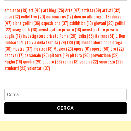
ambiente
(19)
art
(40)
art blog
(26)
Arte
(47)
artista
(59)
artisti
(32)
casa
(32)
collettiva
(20)
coronavirus
(17)
dico no alla droga
(18)
droga
(47)
elena gollini
(36)
esposizione
(37)
exhibition
(18)
giovani
(29)
gollini
(22)
insegnanti
(18)
investigatore privato
(18)
investigatore privato
puglia
(17)
investigatore privato Roma
(20)
italia
(66)
italiano
(51)
L. Ron
Hubbard
(41)
La via della felicità
(29)
LRH
(19)
mondo libero dalla droga
(30)
mostra
(37)
mostre
(18)
Musica
(23)
opera
(61)
opere
(50)
oro
(22)
padova
(17)
personale
(26)
pittore
(19)
pittura
(26)
prevenzione
(52)
Puglia
(16)
quadri
(29)
quadro
(33)
roma
(18)
scuola
(22)
sicurezza
(22)
studenti
(23)
volontari
(37)