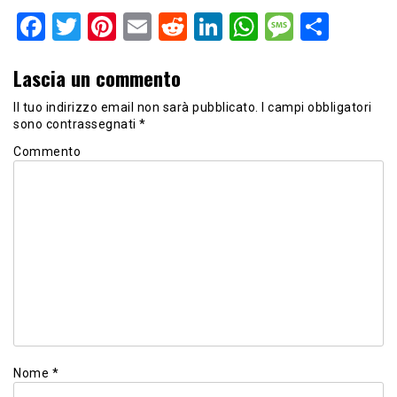
Facebook
Twitter
Pinterest
Email
Reddit
LinkedIn
WhatsApp
Messag
Shar
Lascia un commento
Il tuo indirizzo email non sarà pubblicato.
I campi obbligatori
sono contrassegnati
*
Commento
Nome
*