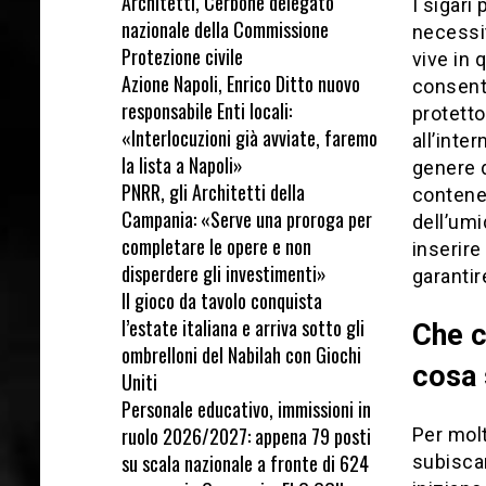
Architetti, Cerbone delegato
I sigar
nazionale della Commissione
necessit
Protezione civile
vive in 
Azione Napoli, Enrico Ditto nuovo
consento
responsabile Enti locali:
protetto
«Interlocuzioni già avviate, faremo
all’inte
la lista a Napoli»
genere d
PNRR, gli Architetti della
contenen
Campania: «Serve una proroga per
dell’umi
completare le opere e non
inserire
disperdere gli investimenti»
garantir
Il gioco da tavolo conquista
l’estate italiana e arriva sotto gli
Che c
ombrelloni del Nabilah con Giochi
cosa
Uniti
Personale educativo, immissioni in
ruolo 2026/2027: appena 79 posti
Per molt
su scala nazionale a fronte di 624
subiscan