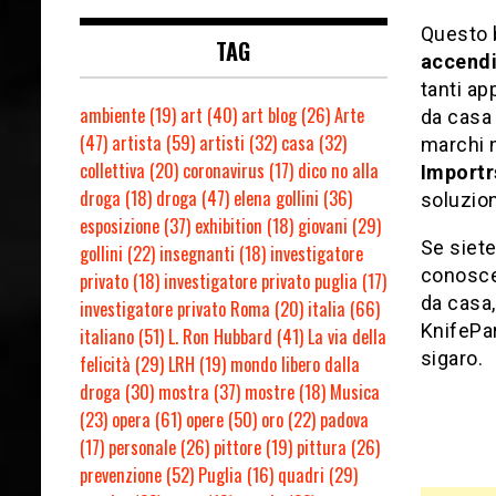
Questo b
TAG
accendi
tanti ap
ambiente
(19)
art
(40)
art blog
(26)
Arte
da casa 
(47)
artista
(59)
artisti
(32)
casa
(32)
marchi n
collettiva
(20)
coronavirus
(17)
dico no alla
Importr
droga
(18)
droga
(47)
elena gollini
(36)
soluzio
esposizione
(37)
exhibition
(18)
giovani
(29)
Se siete
gollini
(22)
insegnanti
(18)
investigatore
conoscer
privato
(18)
investigatore privato puglia
(17)
da casa,
investigatore privato Roma
(20)
italia
(66)
KnifePar
italiano
(51)
L. Ron Hubbard
(41)
La via della
sigaro.
felicità
(29)
LRH
(19)
mondo libero dalla
droga
(30)
mostra
(37)
mostre
(18)
Musica
(23)
opera
(61)
opere
(50)
oro
(22)
padova
(17)
personale
(26)
pittore
(19)
pittura
(26)
prevenzione
(52)
Puglia
(16)
quadri
(29)