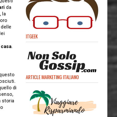
 Questi
ari
da
 la
loro
 delle
Nei
ITGEEK
 casa
.
 questo
ARTICLE MARKETING ITALIANO
sciuti.
uello di
 senso,
 storia
to