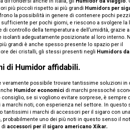
 a diffondersi anche in Italia, gli
Humidor
da viaggio
.
ori più piccoli rispetto ai più grandi
Humidors
per sig
frono la possibilità in genere di contenere pochi pezzi,
 sufficiente per pochi giorni, e riescono a svolgere la 
 di controllo della temperatura e dell’umidità, grazie a
isolanti adeguatamente posizionate al loro interno. 
più grandi è anche spesso presente lo spazio per il
ore dei cristalli, gli stessi presenti negli
Humidors da
i di Humidor affidabili.
 è veramente possibile trovare tantissime soluzioni in
anche
Humidor economici
di marchi pressoché scono
o consiglio, se si vogliono evitare sorprese, è sempre q
i a marchi noti, con esperienza nel settore. In questo
 tantissimi i marchi di accessori per il sigaro con una
vo, probabilmente uno dei più noti in questo senso il no
 di
accessori per il sigaro americano Xikar.