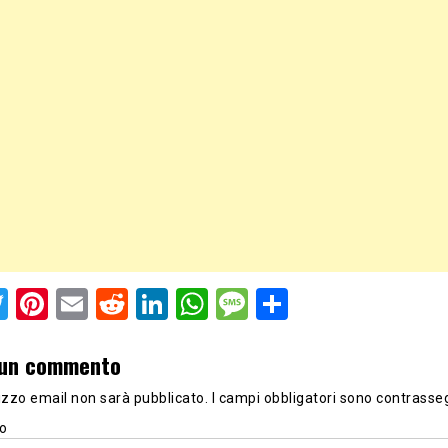
acebook
Twitter
Pinterest
Email
Reddit
LinkedIn
WhatsApp
Message
Share
 un commento
irizzo email non sarà pubblicato.
I campi obbligatori sono contrasse
o