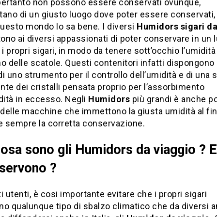
i pertanto non possono essere conservati ovunque,
ano di un giusto luogo dove poter essere conservati, 
questo mondo lo sa bene. I diversi
Humidors
sigari d
no ai diversi appassionati di poter conservare in un 
 i propri sigari, in modo da tenere sott’occhio l’umidità
rno delle scatole. Questi contenitori infatti dispongono 
i uno strumento per il controllo dell’umidità e di una 
te dei cristalli pensata proprio per l’assorbimento
dità in eccesso. Negli
Humidors
più grandi è anche po
 delle macchine che immettono la giusta umidità al fin
e sempre la corretta conservazione.
osa sono gli Humidors da viaggio ? E
 servono ?
i utenti, è cosi importante evitare che i propri sigari
o qualunque tipo di sbalzo climatico che da diversi a