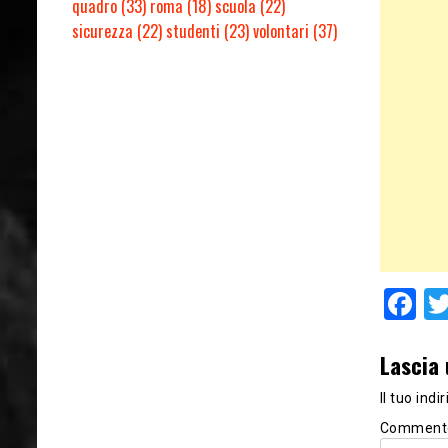
quadro
(33)
roma
(18)
scuola
(22)
sicurezza
(22)
studenti
(23)
volontari
(37)
F
Lascia
Il tuo ind
Comment