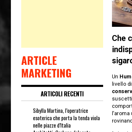
Che c
indis
ARTICLE
sigar
MARKETING
Un
Hum
livello 
conserv
ARTICOLI RECENTI
suscetti
comport
Sibylla Martina, l’operatrice
l’aroma 
esoterica che porta la tenda viola
rovinand
nelle piazze d’Italia