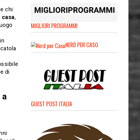
e chi
a casa
,
MIGLIORI PROGRAMMI
luogo
in
NERD PER CASO
scatola
ssibile
e di
 a
GUEST POST ITALIA
nni