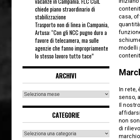
vacanze in Campania. FLC CGIL
iniziano
chiede piano straordinario di
contenit
stabilizzazione
casa, of
Trasporto non di linea in Campania,
quantità
Artusa: “Con gli NCC pugno duro a
funzione
favore di telecamera, ma sulle
schiume 
agenzie che fanno impropriamente
modelli 
lo stesso lavoro tutto tace”
contenit
March
ARCHIVI
In rete,
senso, 
Il nostr
affidars
CATEGORIE
non sono
di rilie
marchio