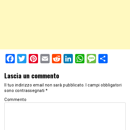
Facebook
Twitter
Pinterest
Email
Reddit
LinkedIn
WhatsApp
Messag
Shar
Lascia un commento
Il tuo indirizzo email non sarà pubblicato.
I campi obbligatori
sono contrassegnati
*
Commento