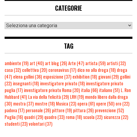
CATEGORIE
TAG
ambiente
(19)
art
(40)
art blog
(26)
Arte
(47)
artista
(59)
artisti
(32)
casa
(32)
collettiva
(20)
coronavirus
(17)
dico no alla droga
(18)
droga
(47)
elena gollini
(36)
esposizione
(37)
exhibition
(18)
giovani
(29)
gollini
(22)
insegnanti
(18)
investigatore privato
(18)
investigatore privato
puglia
(17)
investigatore privato Roma
(20)
italia
(66)
italiano
(51)
L. Ron
Hubbard
(41)
La via della felicità
(29)
LRH
(19)
mondo libero dalla droga
(30)
mostra
(37)
mostre
(18)
Musica
(23)
opera
(61)
opere
(50)
oro
(22)
padova
(17)
personale
(26)
pittore
(19)
pittura
(26)
prevenzione
(52)
Puglia
(16)
quadri
(29)
quadro
(33)
roma
(18)
scuola
(22)
sicurezza
(22)
studenti
(23)
volontari
(37)