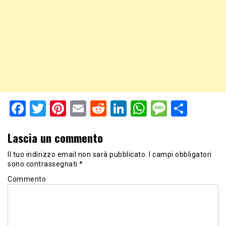
Facebook
Twitter
Pinterest
Email
Reddit
LinkedIn
WhatsApp
Messag
Shar
Lascia un commento
Il tuo indirizzo email non sarà pubblicato.
I campi obbligatori
sono contrassegnati
*
Commento