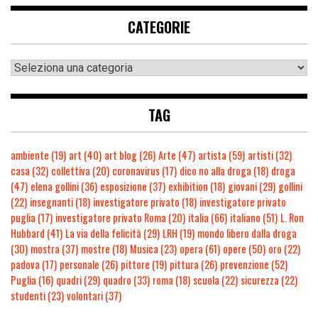
CATEGORIE
TAG
ambiente
(19)
art
(40)
art blog
(26)
Arte
(47)
artista
(59)
artisti
(32)
casa
(32)
collettiva
(20)
coronavirus
(17)
dico no alla droga
(18)
droga
(47)
elena gollini
(36)
esposizione
(37)
exhibition
(18)
giovani
(29)
gollini
(22)
insegnanti
(18)
investigatore privato
(18)
investigatore privato
puglia
(17)
investigatore privato Roma
(20)
italia
(66)
italiano
(51)
L. Ron
Hubbard
(41)
La via della felicità
(29)
LRH
(19)
mondo libero dalla droga
(30)
mostra
(37)
mostre
(18)
Musica
(23)
opera
(61)
opere
(50)
oro
(22)
padova
(17)
personale
(26)
pittore
(19)
pittura
(26)
prevenzione
(52)
Puglia
(16)
quadri
(29)
quadro
(33)
roma
(18)
scuola
(22)
sicurezza
(22)
studenti
(23)
volontari
(37)