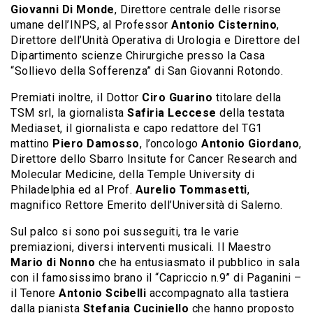
Giovanni Di Monde
, Direttore centrale delle risorse
umane dell’INPS, al Professor
Antonio Cisternino
,
Direttore dell’Unità Operativa di Urologia e Direttore del
Dipartimento scienze Chirurgiche presso la Casa
“Sollievo della Sofferenza” di San Giovanni Rotondo.
Premiati inoltre, il Dottor
Ciro Guarino
titolare della
TSM srl, la giornalista
Safiria
Leccese
della testata
Mediaset, il giornalista e capo redattore del TG1
mattino
Piero Damosso
, l’oncologo
Antonio Giordano
,
Direttore dello Sbarro Insitute for Cancer Research and
Molecular Medicine, della Temple University di
Philadelphia ed al Prof.
Aurelio Tommasetti
,
magnifico Rettore Emerito dell’Università di Salerno.
Sul palco si sono poi susseguiti, tra le varie
premiazioni, diversi interventi musicali. Il Maestro
Mario di Nonno
che ha entusiasmato il pubblico in sala
con il famosissimo brano il “Capriccio n.9” di Paganini –
il Tenore
Antonio Scibelli
accompagnato alla tastiera
dalla pianista
Stefania Cuciniello
che hanno proposto