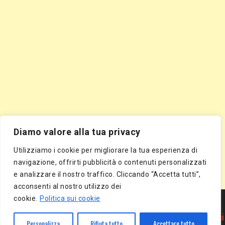
Diamo valore alla tua privacy
Utilizziamo i cookie per migliorare la tua esperienza di
navigazione, offrirti pubblicità o contenuti personalizzati
e analizzare il nostro traffico. Cliccando “Accetta tutti”,
acconsenti al nostro utilizzo dei
Segnala Sito Gratis
|
Segnala Azienda Gratis
|
Inserisci Azienda Gratis
|
cookie.
Politica sui cookie
Directory Gratis
|
Segnala Sito Gratis
|
Segnala Azienda Gratis
|
Inserisci Azienda Gratis
|
Directory Gratis
|
Article Marketing
|
Inserisci
Personalizza
Rifiuta tutto
Accettare tutto