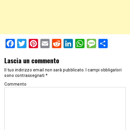
Facebook
Twitter
Pinterest
Email
Reddit
LinkedIn
WhatsApp
Messag
Shar
Lascia un commento
Il tuo indirizzo email non sarà pubblicato.
I campi obbligatori
sono contrassegnati
*
Commento