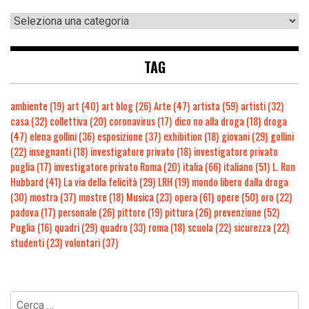
TAG
ambiente
(19)
art
(40)
art blog
(26)
Arte
(47)
artista
(59)
artisti
(32)
casa
(32)
collettiva
(20)
coronavirus
(17)
dico no alla droga
(18)
droga
(47)
elena gollini
(36)
esposizione
(37)
exhibition
(18)
giovani
(29)
gollini
(22)
insegnanti
(18)
investigatore privato
(18)
investigatore privato
puglia
(17)
investigatore privato Roma
(20)
italia
(66)
italiano
(51)
L. Ron
Hubbard
(41)
La via della felicità
(29)
LRH
(19)
mondo libero dalla droga
(30)
mostra
(37)
mostre
(18)
Musica
(23)
opera
(61)
opere
(50)
oro
(22)
padova
(17)
personale
(26)
pittore
(19)
pittura
(26)
prevenzione
(52)
Puglia
(16)
quadri
(29)
quadro
(33)
roma
(18)
scuola
(22)
sicurezza
(22)
studenti
(23)
volontari
(37)