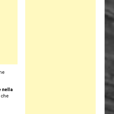
rne
 nella
 che
e