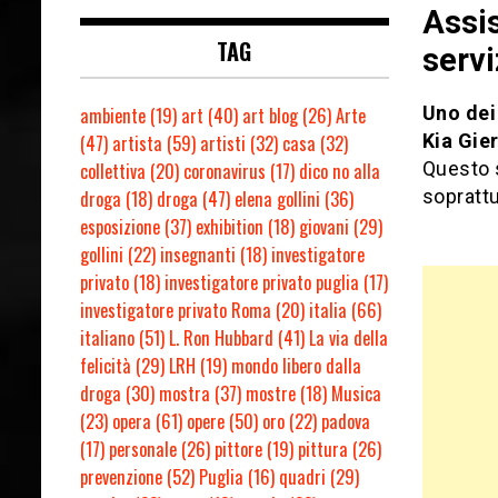
Assis
TAG
servi
Uno dei 
ambiente
(19)
art
(40)
art blog
(26)
Arte
Kia Gier
(47)
artista
(59)
artisti
(32)
casa
(32)
Questo s
collettiva
(20)
coronavirus
(17)
dico no alla
soprattu
droga
(18)
droga
(47)
elena gollini
(36)
esposizione
(37)
exhibition
(18)
giovani
(29)
gollini
(22)
insegnanti
(18)
investigatore
privato
(18)
investigatore privato puglia
(17)
investigatore privato Roma
(20)
italia
(66)
italiano
(51)
L. Ron Hubbard
(41)
La via della
felicità
(29)
LRH
(19)
mondo libero dalla
droga
(30)
mostra
(37)
mostre
(18)
Musica
(23)
opera
(61)
opere
(50)
oro
(22)
padova
(17)
personale
(26)
pittore
(19)
pittura
(26)
prevenzione
(52)
Puglia
(16)
quadri
(29)