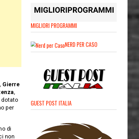
MIGLIORI PROGRAMMI
NERD PER CASO
, Gierre
tenza
,
è dotato
GUEST POST ITALIA
no per
no di
ci non