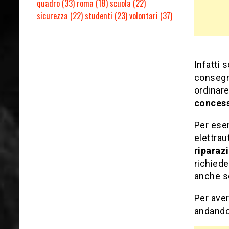
quadro
(33)
roma
(18)
scuola
(22)
sicurezza
(22)
studenti
(23)
volontari
(37)
Infatti 
consegn
ordinare
concess
Per esem
elettrau
riparazi
richiede
anche sc
Per aver
andando 