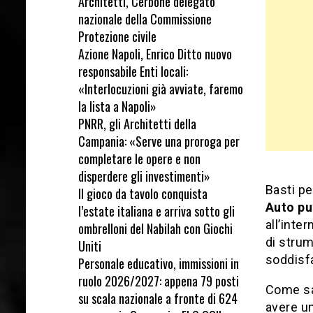
Architetti, Cerbone delegato
nazionale della Commissione
Protezione civile
Azione Napoli, Enrico Ditto nuovo
responsabile Enti locali:
«Interlocuzioni già avviate, faremo
la lista a Napoli»
PNRR, gli Architetti della
Campania: «Serve una proroga per
completare le opere e non
disperdere gli investimenti»
Basti pe
Il gioco da tavolo conquista
Auto pu
l’estate italiana e arriva sotto gli
all’inte
ombrelloni del Nabilah con Giochi
di strum
Uniti
soddisfar
Personale educativo, immissioni in
ruolo 2026/2027: appena 79 posti
Come sa
su scala nazionale a fronte di 624
avere un