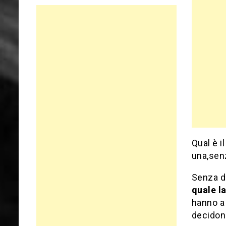
Qual è i
una,senz
Senza du
quale l
hanno a 
decidono