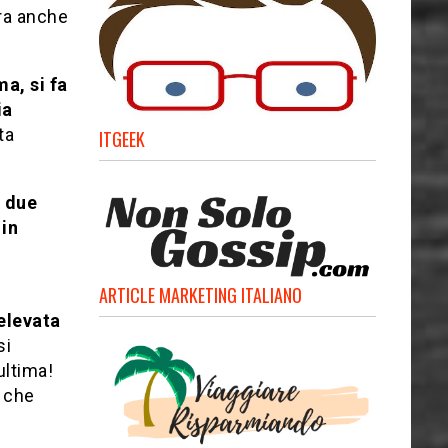
ra anche
a, si fa
ia
ta
ITGEEK
e due
 in
ARTICLE MARKETING ITALIANO
elevata
si
ultima!
o che