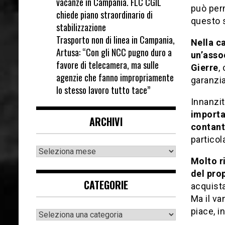
vacanze in Campania. FLC CGIL
può per
chiede piano straordinario di
questo s
stabilizzazione
Trasporto non di linea in Campania,
Nella c
Artusa: “Con gli NCC pugno duro a
un’asso
favore di telecamera, ma sulle
Gierre
,
agenzie che fanno impropriamente
garanzia
lo stesso lavoro tutto tace”
Innanzit
importan
ARCHIVI
contant
particol
Molto r
del pro
CATEGORIE
acquista
Ma il va
piace, i