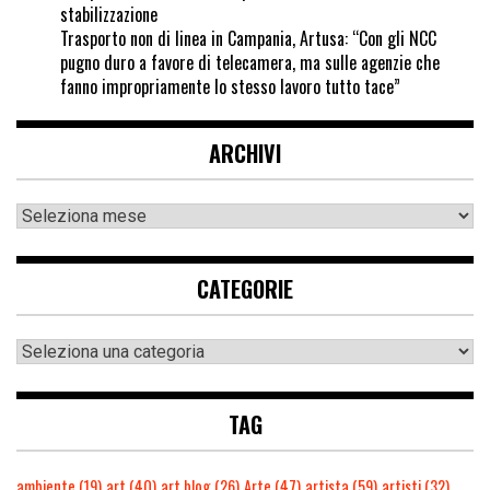
stabilizzazione
Trasporto non di linea in Campania, Artusa: “Con gli NCC
pugno duro a favore di telecamera, ma sulle agenzie che
fanno impropriamente lo stesso lavoro tutto tace”
ARCHIVI
CATEGORIE
TAG
ambiente
(19)
art
(40)
art blog
(26)
Arte
(47)
artista
(59)
artisti
(32)