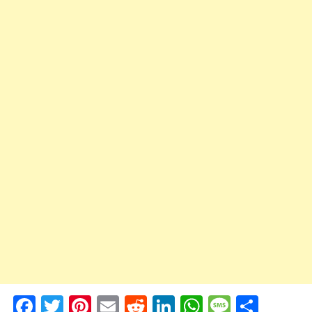
Facebook
Twitter
Pinterest
Email
Reddit
LinkedIn
WhatsApp
Messag
Shar