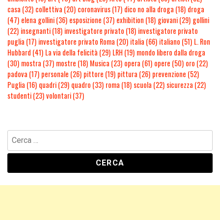
casa
(32)
collettiva
(20)
coronavirus
(17)
dico no alla droga
(18)
droga
(47)
elena gollini
(36)
esposizione
(37)
exhibition
(18)
giovani
(29)
gollini
(22)
insegnanti
(18)
investigatore privato
(18)
investigatore privato
puglia
(17)
investigatore privato Roma
(20)
italia
(66)
italiano
(51)
L. Ron
Hubbard
(41)
La via della felicità
(29)
LRH
(19)
mondo libero dalla droga
(30)
mostra
(37)
mostre
(18)
Musica
(23)
opera
(61)
opere
(50)
oro
(22)
padova
(17)
personale
(26)
pittore
(19)
pittura
(26)
prevenzione
(52)
Puglia
(16)
quadri
(29)
quadro
(33)
roma
(18)
scuola
(22)
sicurezza
(22)
studenti
(23)
volontari
(37)