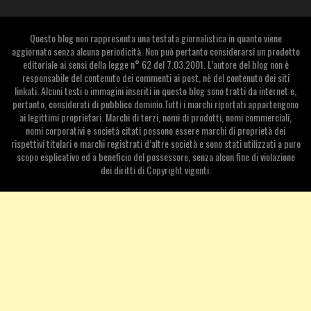
Questo blog non rappresenta una testata giornalistica in quanto viene
aggiornato senza alcuna periodicità. Non può pertanto considerarsi un prodotto
editoriale ai sensi della legge n° 62 del 7.03.2001. L’autore del blog non è
responsabile del contenuto dei commenti ai post, nè del contenuto dei siti
linkati. Alcuni testi o immagini inseriti in questo blog sono tratti da internet e,
pertanto, considerati di pubblico dominio.Tutti i marchi riportati appartengono
ai legittimi proprietari. Marchi di terzi, nomi di prodotti, nomi commerciali,
nomi corporativi e società citati possono essere marchi di proprietà dei
rispettivi titolari o marchi registrati d’altre società e sono stati utilizzati a puro
scopo esplicativo ed a beneficio del possessore, senza alcun fine di violazione
dei diritti di Copyright vigenti.