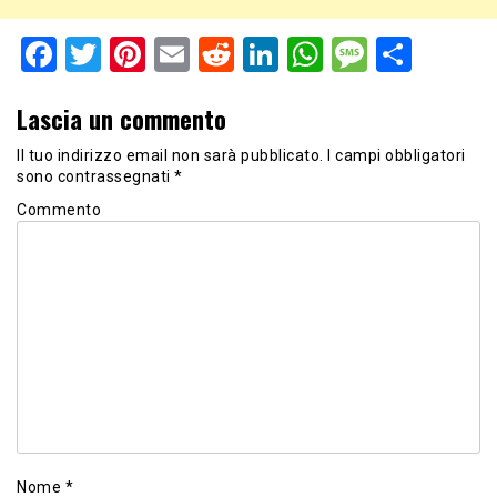
Facebook
Twitter
Pinterest
Email
Reddit
LinkedIn
WhatsApp
Messag
Shar
Lascia un commento
Il tuo indirizzo email non sarà pubblicato.
I campi obbligatori
sono contrassegnati
*
Commento
Nome
*