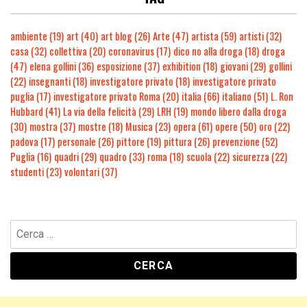
ambiente
(19)
art
(40)
art blog
(26)
Arte
(47)
artista
(59)
artisti
(32)
casa
(32)
collettiva
(20)
coronavirus
(17)
dico no alla droga
(18)
droga
(47)
elena gollini
(36)
esposizione
(37)
exhibition
(18)
giovani
(29)
gollini
(22)
insegnanti
(18)
investigatore privato
(18)
investigatore privato
puglia
(17)
investigatore privato Roma
(20)
italia
(66)
italiano
(51)
L. Ron
Hubbard
(41)
La via della felicità
(29)
LRH
(19)
mondo libero dalla droga
(30)
mostra
(37)
mostre
(18)
Musica
(23)
opera
(61)
opere
(50)
oro
(22)
padova
(17)
personale
(26)
pittore
(19)
pittura
(26)
prevenzione
(52)
Puglia
(16)
quadri
(29)
quadro
(33)
roma
(18)
scuola
(22)
sicurezza
(22)
studenti
(23)
volontari
(37)