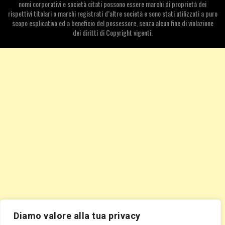
nomi corporativi e società citati possono essere marchi di proprietà dei
rispettivi titolari o marchi registrati d’altre società e sono stati utilizzati a puro
scopo esplicativo ed a beneficio del possessore, senza alcun fine di violazione
dei diritti di Copyright vigenti.
Diamo valore alla tua privacy