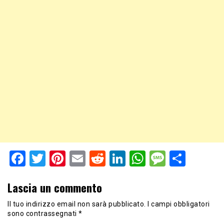
Facebook
Twitter
Pinterest
Email
Reddit
LinkedIn
WhatsApp
Messag
Shar
Lascia un commento
Il tuo indirizzo email non sarà pubblicato.
I campi obbligatori
sono contrassegnati
*