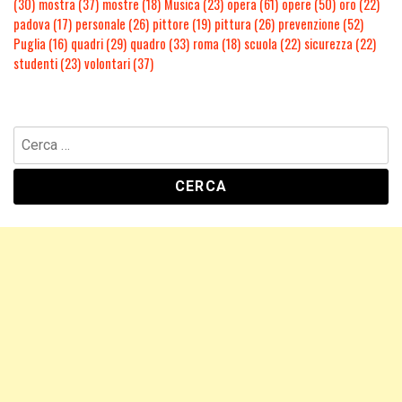
(30)
mostra
(37)
mostre
(18)
Musica
(23)
opera
(61)
opere
(50)
oro
(22)
padova
(17)
personale
(26)
pittore
(19)
pittura
(26)
prevenzione
(52)
Puglia
(16)
quadri
(29)
quadro
(33)
roma
(18)
scuola
(22)
sicurezza
(22)
studenti
(23)
volontari
(37)