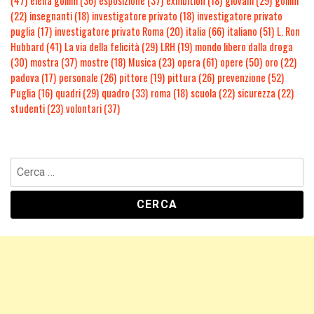
(47)
elena gollini
(36)
esposizione
(37)
exhibition
(18)
giovani
(29)
gollini
(22)
insegnanti
(18)
investigatore privato
(18)
investigatore privato
puglia
(17)
investigatore privato Roma
(20)
italia
(66)
italiano
(51)
L. Ron
Hubbard
(41)
La via della felicità
(29)
LRH
(19)
mondo libero dalla droga
(30)
mostra
(37)
mostre
(18)
Musica
(23)
opera
(61)
opere
(50)
oro
(22)
padova
(17)
personale
(26)
pittore
(19)
pittura
(26)
prevenzione
(52)
Puglia
(16)
quadri
(29)
quadro
(33)
roma
(18)
scuola
(22)
sicurezza
(22)
studenti
(23)
volontari
(37)