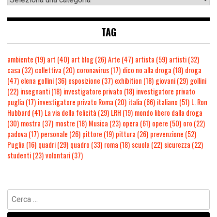
TAG
ambiente
(19)
art
(40)
art blog
(26)
Arte
(47)
artista
(59)
artisti
(32)
casa
(32)
collettiva
(20)
coronavirus
(17)
dico no alla droga
(18)
droga
(47)
elena gollini
(36)
esposizione
(37)
exhibition
(18)
giovani
(29)
gollini
(22)
insegnanti
(18)
investigatore privato
(18)
investigatore privato
puglia
(17)
investigatore privato Roma
(20)
italia
(66)
italiano
(51)
L. Ron
Hubbard
(41)
La via della felicità
(29)
LRH
(19)
mondo libero dalla droga
(30)
mostra
(37)
mostre
(18)
Musica
(23)
opera
(61)
opere
(50)
oro
(22)
padova
(17)
personale
(26)
pittore
(19)
pittura
(26)
prevenzione
(52)
Puglia
(16)
quadri
(29)
quadro
(33)
roma
(18)
scuola
(22)
sicurezza
(22)
studenti
(23)
volontari
(37)