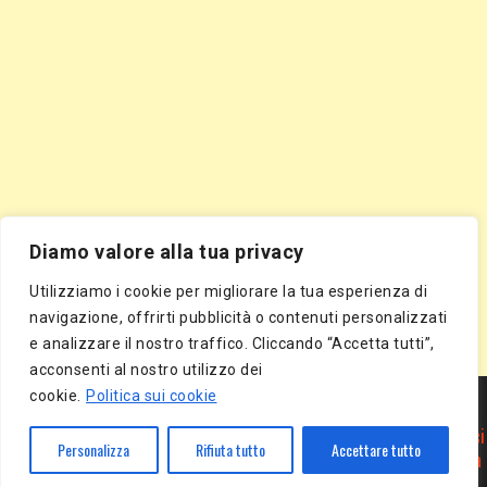
Diamo valore alla tua privacy
Utilizziamo i cookie per migliorare la tua esperienza di
navigazione, offrirti pubblicità o contenuti personalizzati
e analizzare il nostro traffico. Cliccando “Accetta tutti”,
acconsenti al nostro utilizzo dei
Segnala Sito Gratis
|
Segnala Azienda Gratis
|
Inserisci Azienda Gratis
|
cookie.
Politica sui cookie
Directory Gratis
|
Segnala Sito Gratis
|
Segnala Azienda Gratis
|
Inserisci Azienda Gratis
|
Directory Gratis
|
Article Marketing
|
Inserisci
Personalizza
Rifiuta tutto
Accettare tutto
Articolo Gratis
|
Pubblica Articolo Gratis
|
Inserisci Comunicato Stampa
Gratis