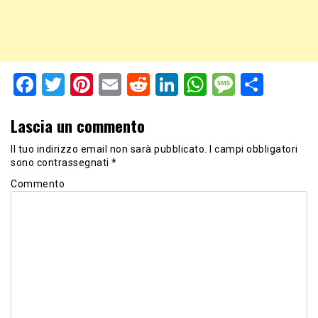
Facebook
Twitter
Pinterest
Email
Reddit
LinkedIn
WhatsApp
Messag
Shar
Lascia un commento
Il tuo indirizzo email non sarà pubblicato.
I campi obbligatori
sono contrassegnati
*
Commento