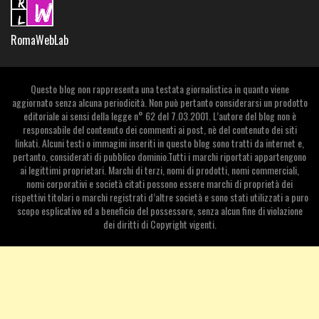
RomaWebLab
Questo blog non rappresenta una testata giornalistica in quanto viene
aggiornato senza alcuna periodicità. Non può pertanto considerarsi un prodotto
editoriale ai sensi della legge n° 62 del 7.03.2001. L’autore del blog non è
responsabile del contenuto dei commenti ai post, nè del contenuto dei siti
linkati. Alcuni testi o immagini inseriti in questo blog sono tratti da internet e,
pertanto, considerati di pubblico dominio.Tutti i marchi riportati appartengono
ai legittimi proprietari. Marchi di terzi, nomi di prodotti, nomi commerciali,
nomi corporativi e società citati possono essere marchi di proprietà dei
rispettivi titolari o marchi registrati d’altre società e sono stati utilizzati a puro
scopo esplicativo ed a beneficio del possessore, senza alcun fine di violazione
dei diritti di Copyright vigenti.