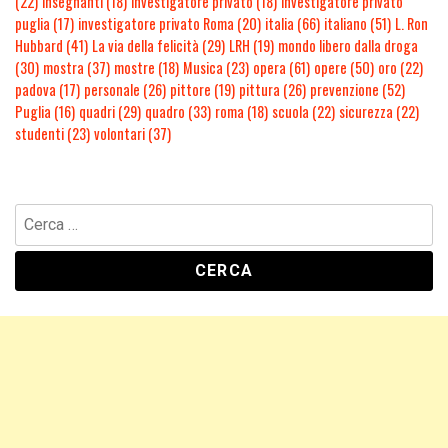
(22)
insegnanti
(18)
investigatore privato
(18)
investigatore privato
puglia
(17)
investigatore privato Roma
(20)
italia
(66)
italiano
(51)
L. Ron
Hubbard
(41)
La via della felicità
(29)
LRH
(19)
mondo libero dalla droga
(30)
mostra
(37)
mostre
(18)
Musica
(23)
opera
(61)
opere
(50)
oro
(22)
padova
(17)
personale
(26)
pittore
(19)
pittura
(26)
prevenzione
(52)
Puglia
(16)
quadri
(29)
quadro
(33)
roma
(18)
scuola
(22)
sicurezza
(22)
studenti
(23)
volontari
(37)