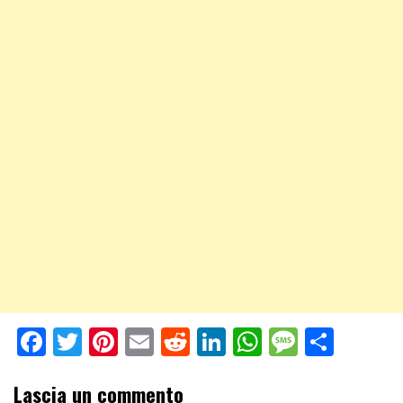
Facebook
Twitter
Pinterest
Email
Reddit
LinkedIn
WhatsApp
Messag
Shar
Lascia un commento