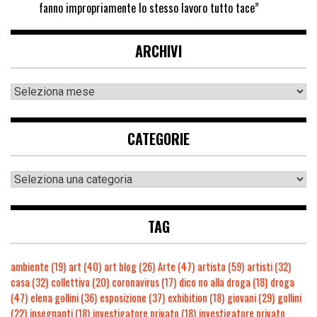
fanno impropriamente lo stesso lavoro tutto tace”
ARCHIVI
CATEGORIE
TAG
ambiente
(19)
art
(40)
art blog
(26)
Arte
(47)
artista
(59)
artisti
(32)
casa
(32)
collettiva
(20)
coronavirus
(17)
dico no alla droga
(18)
droga
(47)
elena gollini
(36)
esposizione
(37)
exhibition
(18)
giovani
(29)
gollini
(22)
insegnanti
(18)
investigatore privato
(18)
investigatore privato