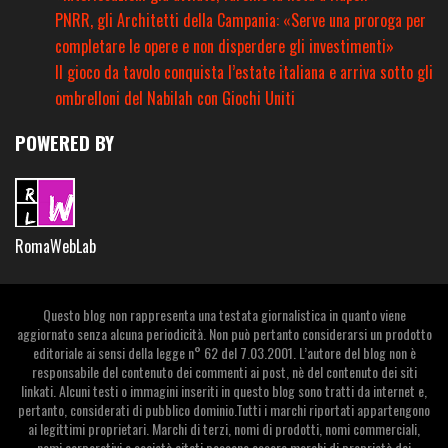
PNRR, gli Architetti della Campania: «Serve una proroga per
completare le opere e non disperdere gli investimenti»
Il gioco da tavolo conquista l’estate italiana e arriva sotto gli
ombrelloni del Nabilah con Giochi Uniti
POWERED BY
RomaWebLab
Questo blog non rappresenta una testata giornalistica in quanto viene
aggiornato senza alcuna periodicità. Non può pertanto considerarsi un prodotto
editoriale ai sensi della legge n° 62 del 7.03.2001. L’autore del blog non è
responsabile del contenuto dei commenti ai post, nè del contenuto dei siti
linkati. Alcuni testi o immagini inseriti in questo blog sono tratti da internet e,
pertanto, considerati di pubblico dominio.Tutti i marchi riportati appartengono
ai legittimi proprietari. Marchi di terzi, nomi di prodotti, nomi commerciali,
nomi corporativi e società citati possono essere marchi di proprietà dei