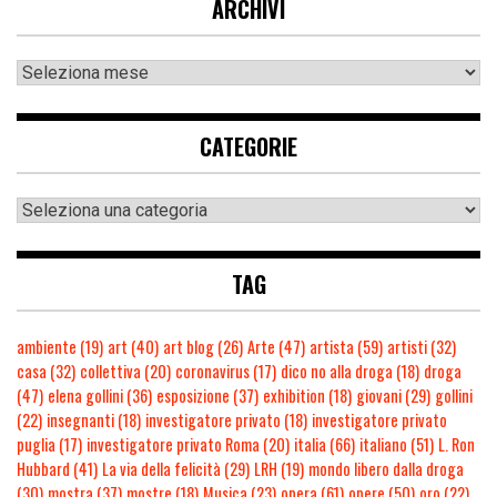
ARCHIVI
CATEGORIE
TAG
ambiente
(19)
art
(40)
art blog
(26)
Arte
(47)
artista
(59)
artisti
(32)
casa
(32)
collettiva
(20)
coronavirus
(17)
dico no alla droga
(18)
droga
(47)
elena gollini
(36)
esposizione
(37)
exhibition
(18)
giovani
(29)
gollini
(22)
insegnanti
(18)
investigatore privato
(18)
investigatore privato
puglia
(17)
investigatore privato Roma
(20)
italia
(66)
italiano
(51)
L. Ron
Hubbard
(41)
La via della felicità
(29)
LRH
(19)
mondo libero dalla droga
(30)
mostra
(37)
mostre
(18)
Musica
(23)
opera
(61)
opere
(50)
oro
(22)