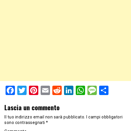
Facebook
Twitter
Pinterest
Email
Reddit
LinkedIn
WhatsApp
Messag
Shar
Lascia un commento
Il tuo indirizzo email non sarà pubblicato.
I campi obbligatori
sono contrassegnati
*