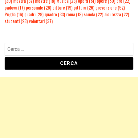
(30)
mostra
(37)
mostre
(18)
Musica
(23)
opera
(61)
opere
(50)
oro
(22)
padova
(17)
personale
(26)
pittore
(19)
pittura
(26)
prevenzione
(52)
Puglia
(16)
quadri
(29)
quadro
(33)
roma
(18)
scuola
(22)
sicurezza
(22)
studenti
(23)
volontari
(37)