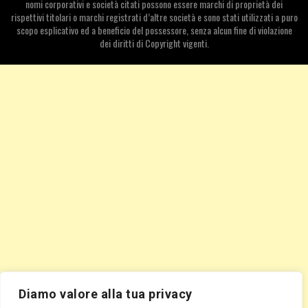
nomi corporativi e società citati possono essere marchi di proprietà dei
rispettivi titolari o marchi registrati d’altre società e sono stati utilizzati a puro
scopo esplicativo ed a beneficio del possessore, senza alcun fine di violazione
dei diritti di Copyright vigenti.
Diamo valore alla tua privacy