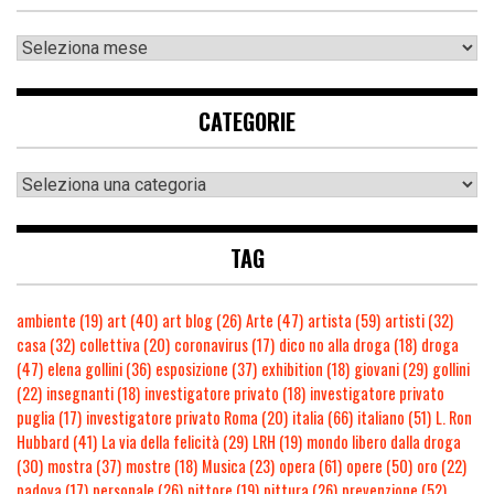
CATEGORIE
TAG
ambiente
(19)
art
(40)
art blog
(26)
Arte
(47)
artista
(59)
artisti
(32)
casa
(32)
collettiva
(20)
coronavirus
(17)
dico no alla droga
(18)
droga
(47)
elena gollini
(36)
esposizione
(37)
exhibition
(18)
giovani
(29)
gollini
(22)
insegnanti
(18)
investigatore privato
(18)
investigatore privato
puglia
(17)
investigatore privato Roma
(20)
italia
(66)
italiano
(51)
L. Ron
Hubbard
(41)
La via della felicità
(29)
LRH
(19)
mondo libero dalla droga
(30)
mostra
(37)
mostre
(18)
Musica
(23)
opera
(61)
opere
(50)
oro
(22)
padova
(17)
personale
(26)
pittore
(19)
pittura
(26)
prevenzione
(52)