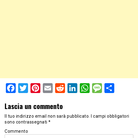
Facebook
Twitter
Pinterest
Email
Reddit
LinkedIn
WhatsApp
Messag
Shar
Lascia un commento
Il tuo indirizzo email non sarà pubblicato.
I campi obbligatori
sono contrassegnati
*
Commento