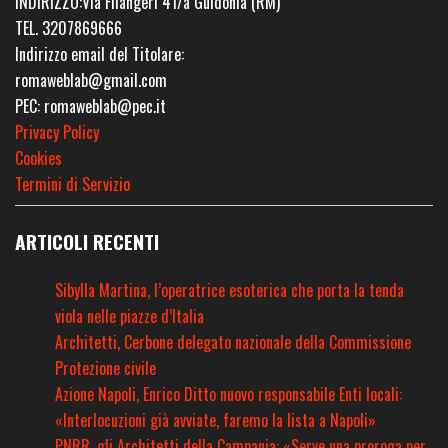
INDIRIZZO:Via Filangeri 41/a Guidonia (RM)
TEL. 3207869666
Indirizzo email del Titolare:
romaweblab@gmail.com
PEC: romaweblab@pec.it
Privacy Policy
Cookies
Termini di Servizio
ARTICOLI RECENTI
Sibylla Martina, l’operatrice esoterica che porta la tenda
viola nelle piazze d’Italia
Architetti, Cerbone delegato nazionale della Commissione
Protezione civile
Azione Napoli, Enrico Ditto nuovo responsabile Enti locali:
«Interlocuzioni già avviate, faremo la lista a Napoli»
PNRR, gli Architetti della Campania: «Serve una proroga per