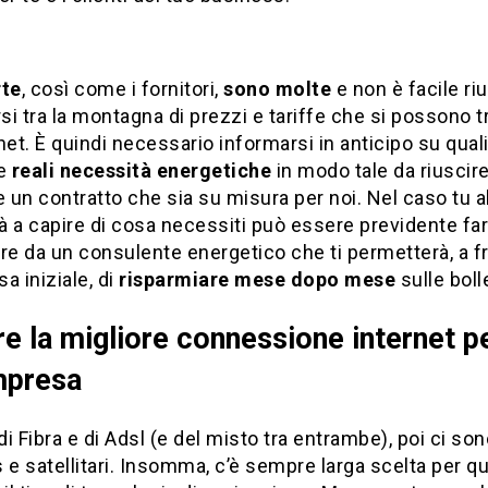
rte
, così come i fornitori,
sono molte
e non è facile riu
rsi tra la montagna di prezzi e tariffe che si possono 
net. È quindi necessario informarsi in anticipo su qual
re
reali necessità energetiche
in modo tale da riuscire
e un contratto che sia su misura per noi. Nel caso tu 
tà a capire di cosa necessiti può essere previdente far
re da un consulente energetico che ti permetterà, a fr
a iniziale, di
risparmiare mese dopo mese
sulle boll
re la migliore connessione internet pe
mpresa
 di Fibra e di Adsl (e del misto tra entrambe), poi ci sono
 e satellitari. Insomma, c’è sempre larga scelta per q