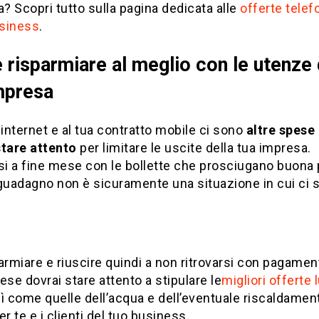
a? Scopri tutto sulla pagina dedicata alle
offerte telef
usiness
.
risparmiare al meglio con le utenze 
mpresa
 internet e al tua contratto mobile ci sono
altre spese 
stare attento
per limitare le uscite della tua impresa.
si a fine mese con le bollette che prosciugano buona 
guadagno non è sicuramente una situazione in cui ci s
armiare e riuscire quindi a non ritrovarsi con pagament
ese dovrai stare attento a stipulare le
migliori offerte 
sì come quelle dell’acqua e dell’eventuale riscaldamen
er te e i clienti del tuo business.