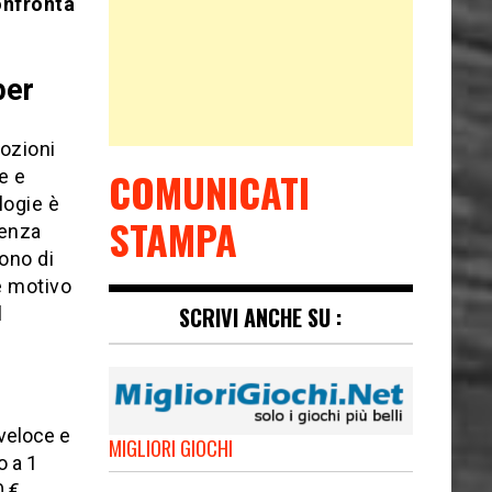
nfronta
per
mozioni
COMUNICATI
e e
logie è
STAMPA
ienza
ono di
e motivo
SCRIVI ANCHE SU :
l
 veloce e
MIGLIORI GIOCHI
o a 1
 €.