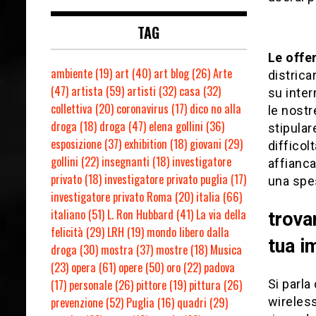
TAG
Le offe
ambiente
(19)
art
(40)
art blog
(26)
Arte
districa
(47)
artista
(59)
artisti
(32)
casa
(32)
su inter
collettiva
(20)
coronavirus
(17)
dico no alla
le nost
droga
(18)
droga
(47)
elena gollini
(36)
stipular
esposizione
(37)
exhibition
(18)
giovani
(29)
difficol
gollini
(22)
insegnanti
(18)
investigatore
affianca
privato
(18)
investigatore privato puglia
(17)
una spes
investigatore privato Roma
(20)
italia
(66)
italiano
(51)
L. Ron Hubbard
(41)
La via della
trova
felicità
(29)
LRH
(19)
mondo libero dalla
tua i
droga
(30)
mostra
(37)
mostre
(18)
Musica
(23)
opera
(61)
opere
(50)
oro
(22)
padova
(17)
personale
(26)
pittore
(19)
pittura
(26)
Si parla
prevenzione
(52)
Puglia
(16)
quadri
(29)
wireless