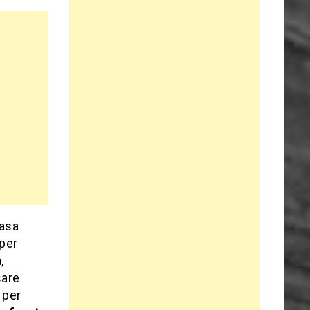
basa
per
,
sare
 per