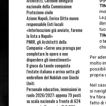
Architetti, Cerbone delegato
TI
nazionale della Commissione
mob
Protezione civile
La 
Azione Napoli, Enrico Ditto nuovo
illi
responsabile Enti locali:
tuo
«Interlocuzioni già avviate, faremo
TI
la lista a Napoli»
o t
PNRR, gli Architetti della
chi
Campania: «Serve una proroga per
completare le opere e non
Per ader
disperdere gli investimenti»
molto im
Il gioco da tavolo conquista
possibil
l’estate italiana e arriva sotto gli
propria 
ombrelloni del Nabilah con Giochi
Uniti
Nel cas
Personale educativo, immissioni in
si navig
ruolo 2026/2027: appena 79 posti
tra fibr
su scala nazionale a fronte di 624
fatto di