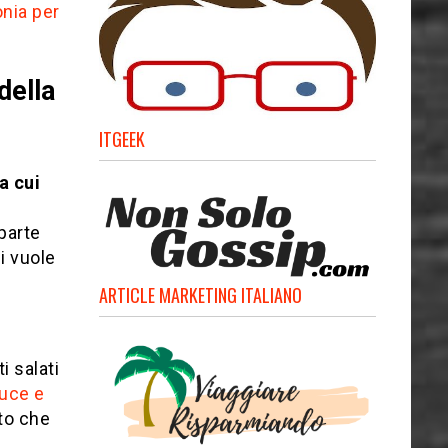
onia per
della
ITGEEK
a cui
parte
i vuole
ARTICLE MARKETING ITALIANO
i salati
luce e
to che