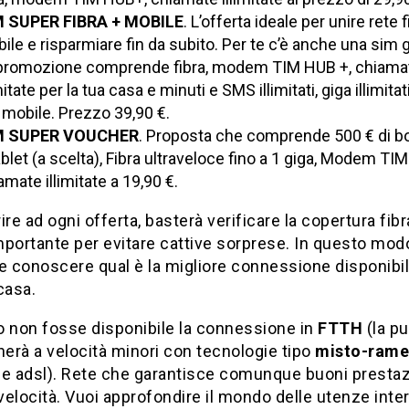
M SUPER FIBRA + MOBILE
. L’offerta ideale per unire rete 
ile e risparmiare fin da subito. Per te c’è anche una sim g
promozione comprende fibra, modem TIM HUB +, chiama
mitate per la tua casa e minuti e SMS illimitati, giga illimitati
 mobile. Prezzo 39,90 €.
M SUPER VOUCHER
. Proposta che comprende 500 € di 
ablet (a scelta), Fibra ultraveloce fino a 1 giga, Modem TI
amate illimitate a 19,90 €.
ire ad ogni offerta, basterà verificare la copertura fibr
portante per evitare cattive sorprese. In questo mod
e conoscere qual è la migliore connessione disponibil
casa.
o non fosse disponibile la connessione in
FTTH
(la pu
herà a velocità minori con tecnologie tipo
misto-rame
a e adsl). Rete che garantisce comunque buoni prestaz
 velocità. Vuoi approfondire il mondo delle utenze inter