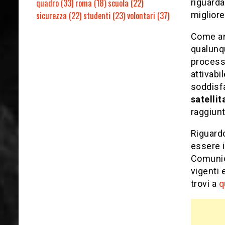
quadro
(33)
roma
(18)
scuola
(22)
riguarda
sicurezza
(22)
studenti
(23)
volontari
(37)
migliore
Come ant
qualunqu
processo
attivabi
soddisfa
satellit
raggiunt
Riguard
essere i
Comunic
vigenti 
trovi a
q