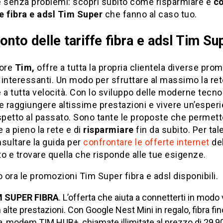
e senza problemi: scopri subito come risparmiare e
co
fe fibra e adsl Tim Super
che fanno al caso tuo.
onto delle tariffe fibra e adsl Tim Su
tore
Tim,
offre a tutta la propria clientela diverse pro
interessanti. Un modo per sfruttare al massimo la ret
 a tutta velocità. Con lo sviluppo delle moderne tecno
e raggiungere altissime prestazioni e vivere un’esper
spetto al passato. Sono tante le proposte che permett
e a pieno la rete e di
risparmiare
fin da subito. Per tal
sultare la guida per
confrontare le offerte internet
de
 e trovare quella che risponde alle tue esigenze.
ora le promozioni Tim Super fibra e adsl disponibili.
M SUPER FIBRA
. L’offerta che aiuta a connetterti in modo
 alte prestazioni. Con Google Nest Mini in regalo, fibra fin
a, modem TIM HUB+, chiamate illimitate al prezzo di 29,90