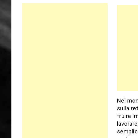
Nel mond
sulla
ret
fruire i
lavorare
semplic