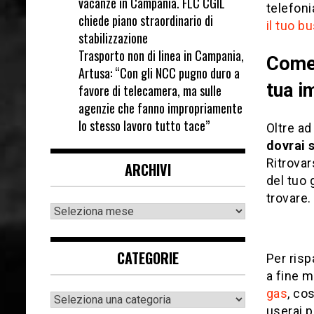
vacanze in Campania. FLC CGIL
telefoni
chiede piano straordinario di
il tuo b
stabilizzazione
Trasporto non di linea in Campania,
Come 
Artusa: “Con gli NCC pugno duro a
tua i
favore di telecamera, ma sulle
agenzie che fanno impropriamente
lo stesso lavoro tutto tace”
Oltre ad
dovrai 
Ritrovar
ARCHIVI
del tuo 
trovare.
CATEGORIE
Per risp
a fine m
gas
, co
userai p