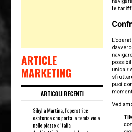
navigar
le tarif
Confr
L’opera
davvero 
navigare
ARTICLE
possibil
MARKETING
unica ri
sfruttar
puoi con
momento
ARTICOLI RECENTI
Vediamo 
Sibylla Martina, l’operatrice
TI
esoterica che porta la tenda viola
con
nelle piazze d’Italia
gig