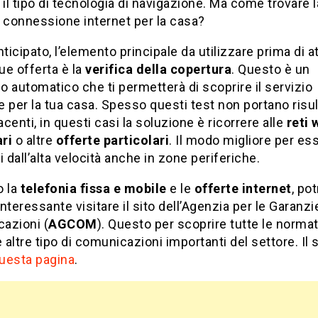
 il tipo di tecnologia di navigazione. Ma come trovare l
 connessione internet per la casa?
icipato, l’elemento principale da utilizzare prima di a
e offerta è la
verifica della copertura
. Questo è un
 automatico che ti permetterà di scoprire il servizio
le per la tua casa. Spesso questi test non portano risul
centi, in questi casi la soluzione è ricorrere alle
reti 
ari
o altre
offerte particolari
. Il modo migliore per es
i dall’alta velocità anche in zone periferiche.
o la
telefonia fissa e mobile
e le
offerte internet
, po
nteressante visitare il sito dell’Agenzia per le Garanzi
azioni (
AGCOM
). Questo per scoprire tutte le norma
e altre tipo di comunicazioni importanti del settore. Il s
uesta pagina
.