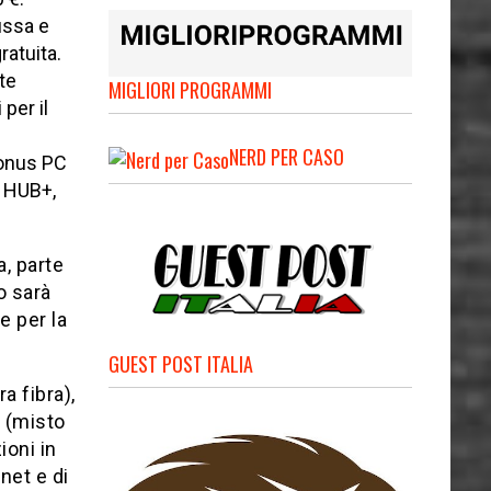
fissa e
ratuita.
te
MIGLIORI PROGRAMMI
 per il
NERD PER CASO
bonus PC
M HUB+,
a, parte
o sarà
e per la
GUEST POST ITALIA
ra fibra),
(misto
ioni in
net e di