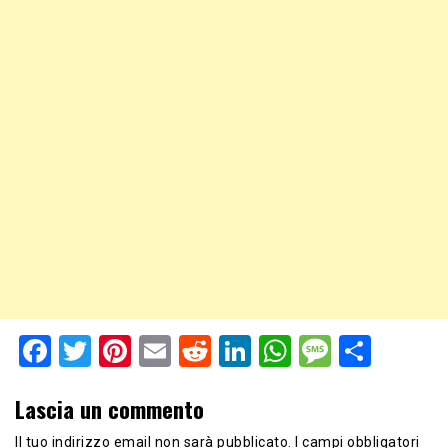
Facebook
Twitter
Pinterest
Email
Reddit
LinkedIn
WhatsApp
Messag
Shar
Lascia un commento
Il tuo indirizzo email non sarà pubblicato.
I campi obbligatori