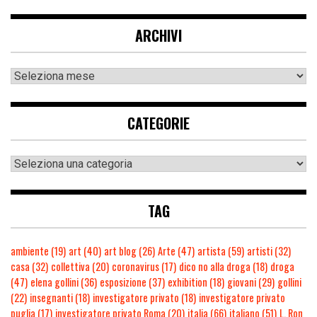
ARCHIVI
CATEGORIE
TAG
ambiente
(19)
art
(40)
art blog
(26)
Arte
(47)
artista
(59)
artisti
(32)
casa
(32)
collettiva
(20)
coronavirus
(17)
dico no alla droga
(18)
droga
(47)
elena gollini
(36)
esposizione
(37)
exhibition
(18)
giovani
(29)
gollini
(22)
insegnanti
(18)
investigatore privato
(18)
investigatore privato
puglia
(17)
investigatore privato Roma
(20)
italia
(66)
italiano
(51)
L. Ron