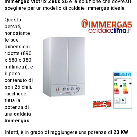
Immergas Victrix Zeus 26
è la soluzione che dovresti
scegliere per un modello di caldaie Immergas ideale.
Questo
perché,
nonostante
le sue
dimensioni
ridotte (890
x 580 x 380
millimetri), e
il peso
contenuto di
soli 25 chili,
racchiude
tutta la
potenza di
una
caldaia
Immergas
.
Infatti, è in grado di raggiungere una potenza di
23 KW