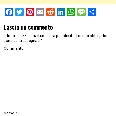
Facebook
Twitter
Pinterest
Email
Reddit
LinkedIn
WhatsApp
Messag
Shar
Lascia un commento
Il tuo indirizzo email non sarà pubblicato.
I campi obbligatori
sono contrassegnati
*
Commento
Nome
*