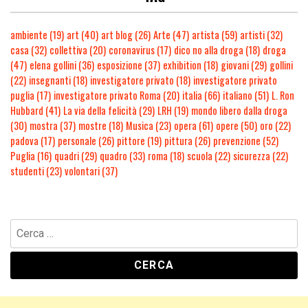
ambiente
(19)
art
(40)
art blog
(26)
Arte
(47)
artista
(59)
artisti
(32)
casa
(32)
collettiva
(20)
coronavirus
(17)
dico no alla droga
(18)
droga
(47)
elena gollini
(36)
esposizione
(37)
exhibition
(18)
giovani
(29)
gollini
(22)
insegnanti
(18)
investigatore privato
(18)
investigatore privato
puglia
(17)
investigatore privato Roma
(20)
italia
(66)
italiano
(51)
L. Ron
Hubbard
(41)
La via della felicità
(29)
LRH
(19)
mondo libero dalla droga
(30)
mostra
(37)
mostre
(18)
Musica
(23)
opera
(61)
opere
(50)
oro
(22)
padova
(17)
personale
(26)
pittore
(19)
pittura
(26)
prevenzione
(52)
Puglia
(16)
quadri
(29)
quadro
(33)
roma
(18)
scuola
(22)
sicurezza
(22)
studenti
(23)
volontari
(37)