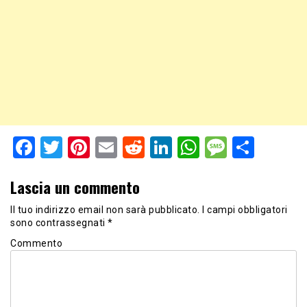
Facebook
Twitter
Pinterest
Email
Reddit
LinkedIn
WhatsApp
Messag
Shar
Lascia un commento
Il tuo indirizzo email non sarà pubblicato.
I campi obbligatori
sono contrassegnati
*
Commento