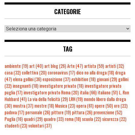
CATEGORIE
TAG
ambiente
(19)
art
(40)
art blog
(26)
Arte
(47)
artista
(59)
artisti
(32)
casa
(32)
collettiva
(20)
coronavirus
(17)
dico no alla droga
(18)
droga
(47)
elena gollini
(36)
esposizione
(37)
exhibition
(18)
giovani
(29)
gollini
(22)
insegnanti
(18)
investigatore privato
(18)
investigatore privato
puglia
(17)
investigatore privato Roma
(20)
italia
(66)
italiano
(51)
L. Ron
Hubbard
(41)
La via della felicità
(29)
LRH
(19)
mondo libero dalla droga
(30)
mostra
(37)
mostre
(18)
Musica
(23)
opera
(61)
opere
(50)
oro
(22)
padova
(17)
personale
(26)
pittore
(19)
pittura
(26)
prevenzione
(52)
Puglia
(16)
quadri
(29)
quadro
(33)
roma
(18)
scuola
(22)
sicurezza
(22)
studenti
(23)
volontari
(37)