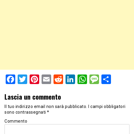
Facebook
Twitter
Pinterest
Email
Reddit
LinkedIn
WhatsApp
Messag
Shar
Lascia un commento
Il tuo indirizzo email non sarà pubblicato.
I campi obbligatori
sono contrassegnati
*
Commento