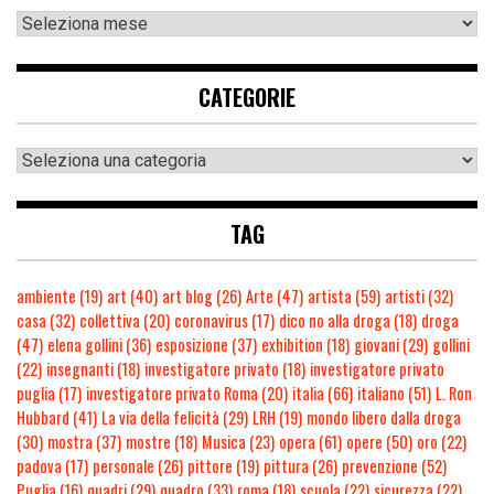
CATEGORIE
TAG
ambiente
(19)
art
(40)
art blog
(26)
Arte
(47)
artista
(59)
artisti
(32)
casa
(32)
collettiva
(20)
coronavirus
(17)
dico no alla droga
(18)
droga
(47)
elena gollini
(36)
esposizione
(37)
exhibition
(18)
giovani
(29)
gollini
(22)
insegnanti
(18)
investigatore privato
(18)
investigatore privato
puglia
(17)
investigatore privato Roma
(20)
italia
(66)
italiano
(51)
L. Ron
Hubbard
(41)
La via della felicità
(29)
LRH
(19)
mondo libero dalla droga
(30)
mostra
(37)
mostre
(18)
Musica
(23)
opera
(61)
opere
(50)
oro
(22)
padova
(17)
personale
(26)
pittore
(19)
pittura
(26)
prevenzione
(52)
Puglia
(16)
quadri
(29)
quadro
(33)
roma
(18)
scuola
(22)
sicurezza
(22)