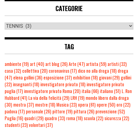
CATEGORIE
TAG
ambiente
(19)
art
(40)
art blog
(26)
Arte
(47)
artista
(59)
artisti
(32)
casa
(32)
collettiva
(20)
coronavirus
(17)
dico no alla droga
(18)
droga
(47)
elena gollini
(36)
esposizione
(37)
exhibition
(18)
giovani
(29)
gollini
(22)
insegnanti
(18)
investigatore privato
(18)
investigatore privato
puglia
(17)
investigatore privato Roma
(20)
italia
(66)
italiano
(51)
L. Ron
Hubbard
(41)
La via della felicità
(29)
LRH
(19)
mondo libero dalla droga
(30)
mostra
(37)
mostre
(18)
Musica
(23)
opera
(61)
opere
(50)
oro
(22)
padova
(17)
personale
(26)
pittore
(19)
pittura
(26)
prevenzione
(52)
Puglia
(16)
quadri
(29)
quadro
(33)
roma
(18)
scuola
(22)
sicurezza
(22)
studenti
(23)
volontari
(37)