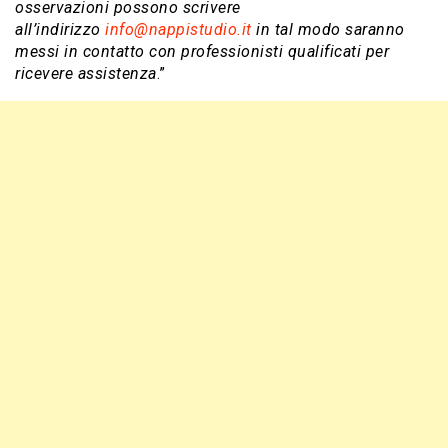
osservazioni possono scrivere
all’indirizzo
info@nappistudio.it
in tal modo saranno
messi in contatto con professionisti qualificati per
ricevere assistenza
.”