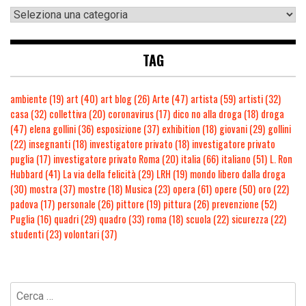
TAG
ambiente
(19)
art
(40)
art blog
(26)
Arte
(47)
artista
(59)
artisti
(32)
casa
(32)
collettiva
(20)
coronavirus
(17)
dico no alla droga
(18)
droga
(47)
elena gollini
(36)
esposizione
(37)
exhibition
(18)
giovani
(29)
gollini
(22)
insegnanti
(18)
investigatore privato
(18)
investigatore privato
puglia
(17)
investigatore privato Roma
(20)
italia
(66)
italiano
(51)
L. Ron
Hubbard
(41)
La via della felicità
(29)
LRH
(19)
mondo libero dalla droga
(30)
mostra
(37)
mostre
(18)
Musica
(23)
opera
(61)
opere
(50)
oro
(22)
padova
(17)
personale
(26)
pittore
(19)
pittura
(26)
prevenzione
(52)
Puglia
(16)
quadri
(29)
quadro
(33)
roma
(18)
scuola
(22)
sicurezza
(22)
studenti
(23)
volontari
(37)