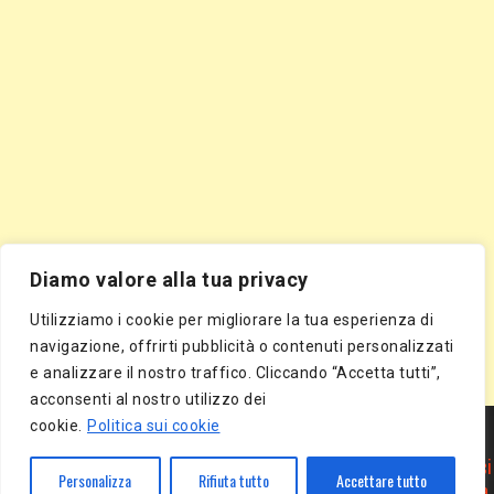
Diamo valore alla tua privacy
Utilizziamo i cookie per migliorare la tua esperienza di
navigazione, offrirti pubblicità o contenuti personalizzati
e analizzare il nostro traffico. Cliccando “Accetta tutti”,
acconsenti al nostro utilizzo dei
Segnala Sito Gratis
|
Segnala Azienda Gratis
|
Inserisci Azienda Gratis
|
cookie.
Politica sui cookie
Directory Gratis
|
Segnala Sito Gratis
|
Segnala Azienda Gratis
|
Inserisci Azienda Gratis
|
Directory Gratis
|
Article Marketing
|
Inserisci
Personalizza
Rifiuta tutto
Accettare tutto
Articolo Gratis
|
Pubblica Articolo Gratis
|
Inserisci Comunicato Stampa