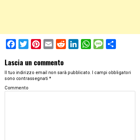
Facebook
Twitter
Pinterest
Email
Reddit
LinkedIn
WhatsApp
Messag
Shar
Lascia un commento
Il tuo indirizzo email non sarà pubblicato.
I campi obbligatori
sono contrassegnati
*
Commento