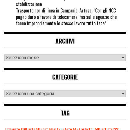
stabilizzazione
Trasporto non di linea in Campania, Artusa: “Con gli NCC
pugno duro a favore di telecamera, ma sulle agenzie che
fanno impropriamente lo stesso lavoro tutto tace”
ARCHIVI
CATEGORIE
TAG
ambiente
(19)
art
(40)
art blog
(26)
Arte
(47)
artista
(59)
artisti
(32)