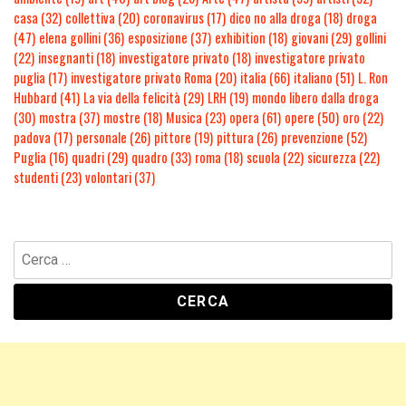
casa
(32)
collettiva
(20)
coronavirus
(17)
dico no alla droga
(18)
droga
(47)
elena gollini
(36)
esposizione
(37)
exhibition
(18)
giovani
(29)
gollini
(22)
insegnanti
(18)
investigatore privato
(18)
investigatore privato
puglia
(17)
investigatore privato Roma
(20)
italia
(66)
italiano
(51)
L. Ron
Hubbard
(41)
La via della felicità
(29)
LRH
(19)
mondo libero dalla droga
(30)
mostra
(37)
mostre
(18)
Musica
(23)
opera
(61)
opere
(50)
oro
(22)
padova
(17)
personale
(26)
pittore
(19)
pittura
(26)
prevenzione
(52)
Puglia
(16)
quadri
(29)
quadro
(33)
roma
(18)
scuola
(22)
sicurezza
(22)
studenti
(23)
volontari
(37)