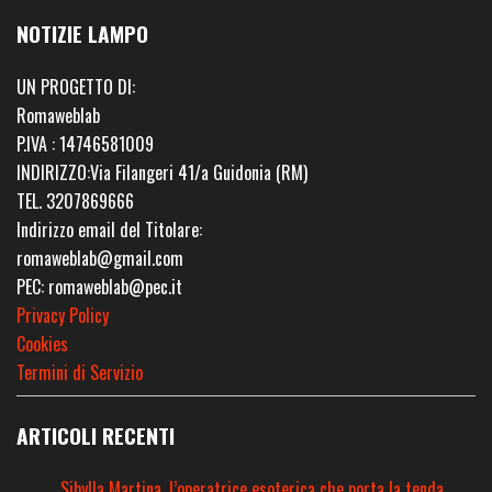
NOTIZIE LAMPO
UN PROGETTO DI:
Romaweblab
P.IVA : 14746581009
INDIRIZZO:Via Filangeri 41/a Guidonia (RM)
TEL. 3207869666
Indirizzo email del Titolare:
romaweblab@gmail.com
PEC: romaweblab@pec.it
Privacy Policy
Cookies
Termini di Servizio
ARTICOLI RECENTI
Sibylla Martina, l’operatrice esoterica che porta la tenda