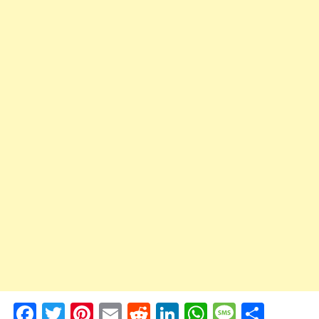
Facebook
Twitter
Pinterest
Email
Reddit
LinkedIn
WhatsApp
Messag
Shar