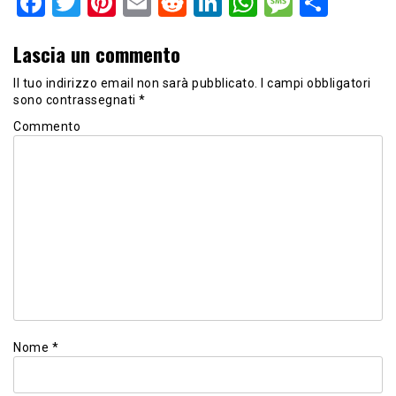
Facebook
Twitter
Pinterest
Email
Reddit
LinkedIn
WhatsApp
Messag
Shar
Lascia un commento
Il tuo indirizzo email non sarà pubblicato.
I campi obbligatori
sono contrassegnati
*
Commento
Nome
*