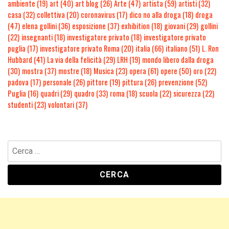
ambiente
(19)
art
(40)
art blog
(26)
Arte
(47)
artista
(59)
artisti
(32)
casa
(32)
collettiva
(20)
coronavirus
(17)
dico no alla droga
(18)
droga
(47)
elena gollini
(36)
esposizione
(37)
exhibition
(18)
giovani
(29)
gollini
(22)
insegnanti
(18)
investigatore privato
(18)
investigatore privato
puglia
(17)
investigatore privato Roma
(20)
italia
(66)
italiano
(51)
L. Ron
Hubbard
(41)
La via della felicità
(29)
LRH
(19)
mondo libero dalla droga
(30)
mostra
(37)
mostre
(18)
Musica
(23)
opera
(61)
opere
(50)
oro
(22)
padova
(17)
personale
(26)
pittore
(19)
pittura
(26)
prevenzione
(52)
Puglia
(16)
quadri
(29)
quadro
(33)
roma
(18)
scuola
(22)
sicurezza
(22)
studenti
(23)
volontari
(37)