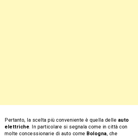
Pertanto, la scelta più conveniente è quella delle
auto
elettriche
. In particolare si segnala come in città con
molte concessionarie di auto come
Bologna
, che