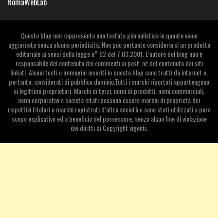
RomaWebLab
Questo blog non rappresenta una testata giornalistica in quanto viene
aggiornato senza alcuna periodicità. Non può pertanto considerarsi un prodotto
editoriale ai sensi della legge n° 62 del 7.03.2001. L’autore del blog non è
responsabile del contenuto dei commenti ai post, nè del contenuto dei siti
linkati. Alcuni testi o immagini inseriti in questo blog sono tratti da internet e,
pertanto, considerati di pubblico dominio.Tutti i marchi riportati appartengono
ai legittimi proprietari. Marchi di terzi, nomi di prodotti, nomi commerciali,
nomi corporativi e società citati possono essere marchi di proprietà dei
rispettivi titolari o marchi registrati d’altre società e sono stati utilizzati a puro
scopo esplicativo ed a beneficio del possessore, senza alcun fine di violazione
dei diritti di Copyright vigenti.