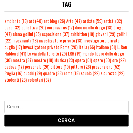
TAG
ambiente
(19)
art
(40)
art blog
(26)
Arte
(47)
artista
(59)
artisti
(32)
casa
(32)
collettiva
(20)
coronavirus
(17)
dico no alla droga
(18)
droga
(47)
elena gollini
(36)
esposizione
(37)
exhibition
(18)
giovani
(29)
gollini
(22)
insegnanti
(18)
investigatore privato
(18)
investigatore privato
puglia
(17)
investigatore privato Roma
(20)
italia
(66)
italiano
(51)
L. Ron
Hubbard
(41)
La via della felicità
(29)
LRH
(19)
mondo libero dalla droga
(30)
mostra
(37)
mostre
(18)
Musica
(23)
opera
(61)
opere
(50)
oro
(22)
padova
(17)
personale
(26)
pittore
(19)
pittura
(26)
prevenzione
(52)
Puglia
(16)
quadri
(29)
quadro
(33)
roma
(18)
scuola
(22)
sicurezza
(22)
studenti
(23)
volontari
(37)