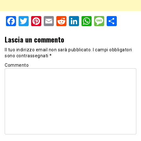
Facebook
Twitter
Pinterest
Email
Reddit
LinkedIn
WhatsApp
Messag
Shar
Lascia un commento
Il tuo indirizzo email non sarà pubblicato.
I campi obbligatori
sono contrassegnati
*
Commento