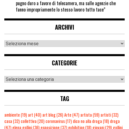
pugno duro a favore di telecamera, ma sulle agenzie che
fanno impropriamente lo stesso lavoro tutto tace”
ARCHIVI
CATEGORIE
TAG
ambiente
(19)
art
(40)
art blog
(26)
Arte
(47)
artista
(59)
artisti
(32)
casa
(32)
collettiva
(20)
coronavirus
(17)
dico no alla droga
(18)
droga
(47)
elena gollini
(36)
esposizione
(37)
exhibition
(18)
giovani
(29)
gollini