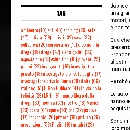
duplice 
TAG
una gran
motori, 
e non t
ambiente
(19)
art
(40)
art blog
(26)
Arte
(47)
artista
(59)
artisti
(32)
casa
(32)
Qualche 
collettiva
(20)
coronavirus
(17)
dico no alla
presenta
droga
(18)
droga
(47)
elena gollini
(36)
Prenden
esposizione
(37)
exhibition
(18)
giovani
(29)
allestim
gollini
(22)
insegnanti
(18)
investigatore
mentre i
privato
(18)
investigatore privato puglia
(17)
investigatore privato Roma
(20)
italia
(66)
Perché 
italiano
(51)
L. Ron Hubbard
(41)
La via della
Le auto 
felicità
(29)
LRH
(19)
mondo libero dalla
hanno ac
droga
(30)
mostra
(37)
mostre
(18)
Musica
acquist
(23)
opera
(61)
opere
(50)
oro
(22)
padova
(17)
personale
(26)
pittore
(19)
pittura
(26)
Sono inf
prevenzione
(52)
Puglia
(16)
quadri
(29)
loro mot