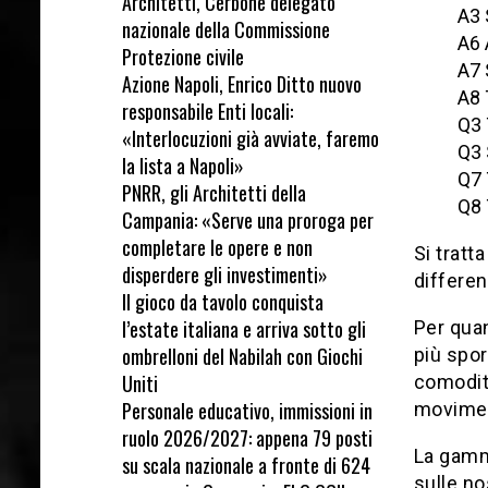
Architetti, Cerbone delegato
A3 
nazionale della Commissione
A6 
Protezione civile
A7 
Azione Napoli, Enrico Ditto nuovo
A8 
responsabile Enti locali:
Q3 
«Interlocuzioni già avviate, faremo
Q3 
la lista a Napoli»
Q7 
PNRR, gli Architetti della
Q8 
Campania: «Serve una proroga per
completare le opere e non
Si tratt
disperdere gli investimenti»
differen
Il gioco da tavolo conquista
l’estate italiana e arriva sotto gli
Per quan
ombrelloni del Nabilah con Giochi
più spor
Uniti
comodità
Personale educativo, immissioni in
movimen
ruolo 2026/2027: appena 79 posti
La gamma
su scala nazionale a fronte di 624
sulle no