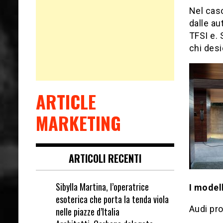
Nel caso
dalle au
TFSI e. 
chi desi
ARTICLE
MARKETING
ARTICOLI RECENTI
Sibylla Martina, l’operatrice
I modell
esoterica che porta la tenda viola
Audi pro
nelle piazze d’Italia