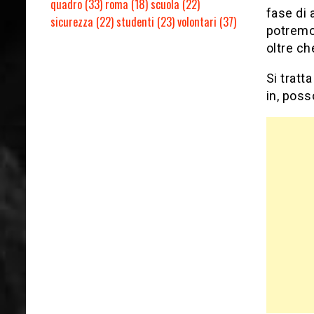
quadro
(33)
roma
(18)
scuola
(22)
fase di 
sicurezza
(22)
studenti
(23)
volontari
(37)
potremo 
oltre ch
Si tratt
in, poss