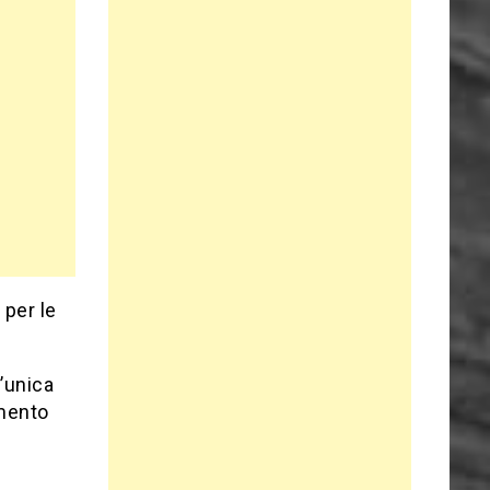
 per le
n’unica
amento