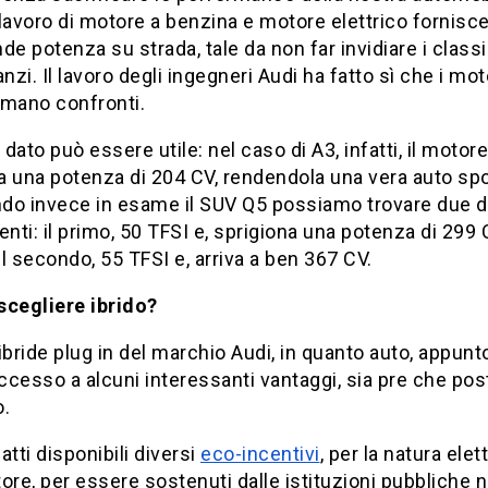
lavoro di motore a benzina e motore elettrico fornisce 
de potenza su strada, tale da non far invidiare i classi
anzi. Il lavoro degli ingegneri Audi ha fatto sì che i mot
emano confronti.
dato può essere utile: nel caso di A3, infatti, il motore
 una potenza di 204 CV, rendendola una vera auto spo
do invece in esame il SUV Q5 possiamo trovare due di
enti: il primo, 50 TFSI e, sprigiona una potenza di 299 
l secondo, 55 TFSI e, arriva a ben 367 CV.
scegliere ibrido?
ibride plug in del marchio Audi, in quanto auto, appunto,
cesso a alcuni interessanti vantaggi, sia pre che pos
o.
atti disponibili diversi
eco-incentivi
, per la natura elet
ore, per essere sostenuti dalle istituzioni pubbliche n