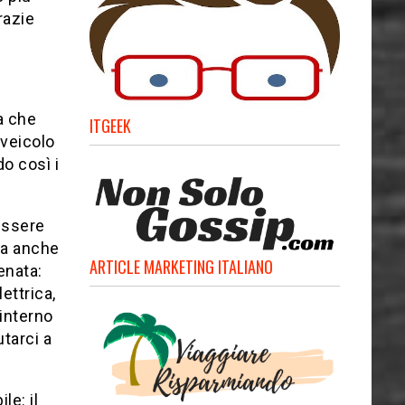
razie
a che
ITGEEK
 veicolo
o così i
essere
ma anche
ARTICLE MARKETING ITALIANO
enata:
ettrica,
’interno
utarci a
le: il