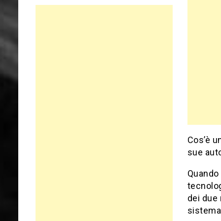
Cos’è un
sue aut
Quando s
tecnolog
dei due 
sistema