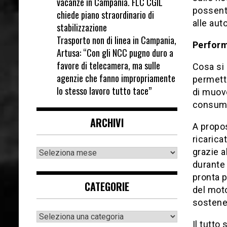
vacanze in Campania. FLC CGIL
possenti
chiede piano straordinario di
alle aut
stabilizzazione
Trasporto non di linea in Campania,
Perfor
Artusa: “Con gli NCC pugno duro a
favore di telecamera, ma sulle
Cosa si 
agenzie che fanno impropriamente
permette
lo stesso lavoro tutto tace”
di muove
consumi
ARCHIVI
A propos
ricarica
grazie a
durante 
pronta p
CATEGORIE
del moto
sostenere
Il tutto