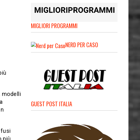
MIGLIORI PROGRAMMI
NERD PER CASO
più
a modelli
la
GUEST POST ITALIA
in
ffusi
o più