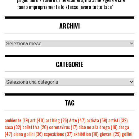
pugno duro a favore di telecamera, ma sulle agenzie che
fanno impropriamente lo stesso lavoro tutto tace”
ARCHIVI
CATEGORIE
TAG
ambiente
(19)
art
(40)
art blog
(26)
Arte
(47)
artista
(59)
artisti
(32)
casa
(32)
collettiva
(20)
coronavirus
(17)
dico no alla droga
(18)
droga
(47)
elena gollini
(36)
esposizione
(37)
exhibition
(18)
giovani
(29)
gollini